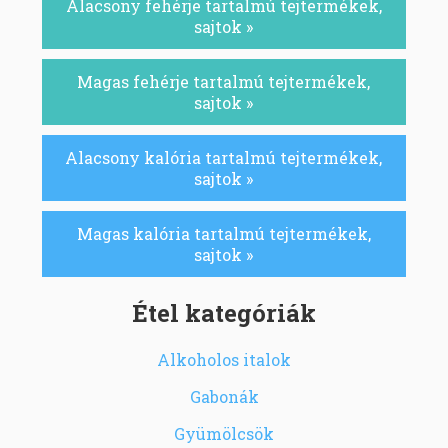
Alacsony fehérje tartalmú tejtermékek,
sajtok »
Magas fehérje tartalmú tejtermékek,
sajtok »
Alacsony kalória tartalmú tejtermékek,
sajtok »
Magas kalória tartalmú tejtermékek,
sajtok »
Étel kategóriák
Alkoholos italok
Gabonák
Gyümölcsök