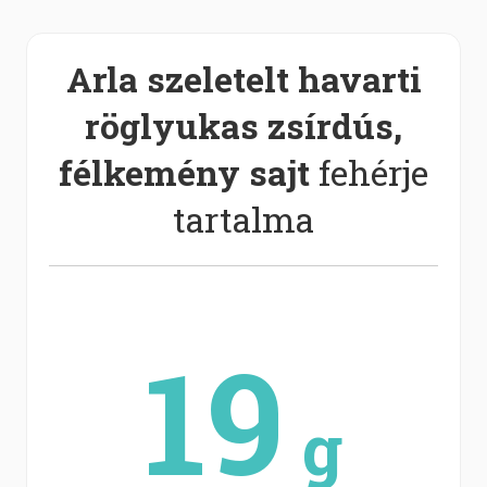
Arla szeletelt havarti
röglyukas zsírdús,
félkemény sajt
fehérje
tartalma
19
g