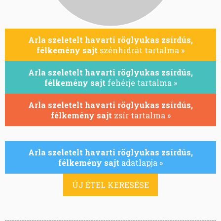
Arla szeletelt havarti röglyukas zsírdús,
félkemény sajt
szénhidrát tartalma »
Arla szeletelt havarti röglyukas zsírdús,
félkemény sajt
fehérje tartalma »
Arla szeletelt havarti röglyukas zsírdús,
félkemény sajt
zsír tartalma »
Arla szeletelt havarti röglyukas zsírdús,
félkemény sajt
adatlapja »
ÚJ ÉTEL KERESÉSE