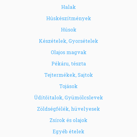
Halak
Húskészítmények
Húsok
Készételek, Gyorsételek
Olajos magvak
Pékáru, tészta
Tejtermékek, Sajtok
Tojások
Üdítőitalok, Gyümölcslevek
Zöldségfélék, hüvelyesek
Zsírok és olajok
Egyéb ételek