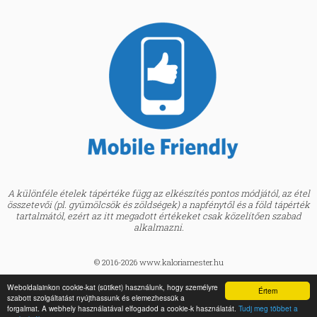
A különféle ételek tápértéke függ az elkészítés pontos módjától, az étel
összetevői (pl. gyümölcsök és zöldségek) a napfénytől és a föld tápérték
tartalmától, ezért az itt megadott értékeket csak közelítően szabad
alkalmazni.
© 2016-2026 www.kaloriamester.hu
created by
Webfaktor
Weboldalainkon cookie-kat (sütiket) használunk, hogy személyre
Értem
szabott szolgáltatást nyújthassunk és elemezhessük a
BMI kalkulátor »
forgalmat. A webhely használatával elfogadod a cookie-k használatát.
Tudj meg többet a