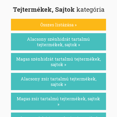
Tejtermékek, Sajtok
kategória
Összes listázása »
Alacsony szénhidrát tartalmú
tejtermékek, sajtok »
Magas szénhidrát tartalmú tejtermékek,
sajtok »
Alacsony zsír tartalmú tejtermékek,
sajtok »
Magas zsír tartalmú tejtermékek, sajtok
»