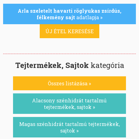
Arla szeletelt havarti röglyukas zsírdús,
félkemény sajt
adatlapja »
ÚJ ÉTEL KERESÉSE
Tejtermékek, Sajtok
kategória
Összes listázása »
Alacsony szénhidrát tartalmú
tejtermékek, sajtok »
Magas szénhidrát tartalmú tejtermékek,
sajtok »