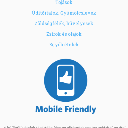
Tojások
Üdítőitalok, Gyümölcslevek
Zöldségfélék, hüvelyesek
Zsírok és olajok
Egyéb ételek
A különféle ételek tápértéke függ az elkészítés pontos módjától, az étel