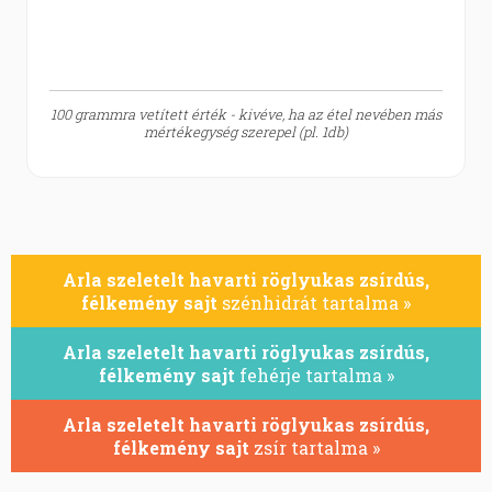
100 grammra vetített érték - kivéve, ha az étel nevében más
mértékegység szerepel (pl. 1db)
Arla szeletelt havarti röglyukas zsírdús,
félkemény sajt
szénhidrát tartalma »
Arla szeletelt havarti röglyukas zsírdús,
félkemény sajt
fehérje tartalma »
Arla szeletelt havarti röglyukas zsírdús,
félkemény sajt
zsír tartalma »