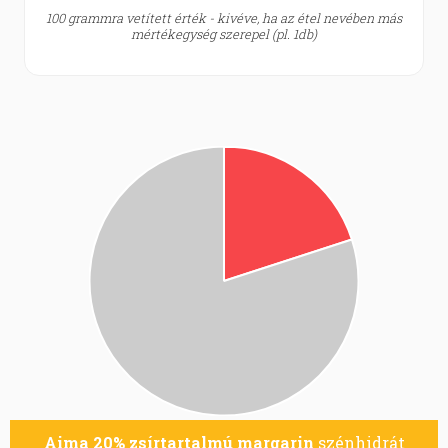
100 grammra vetített érték - kivéve, ha az étel nevében más
mértékegység szerepel (pl. 1db)
Aima 20% zsírtartalmú margarin
szénhidrát