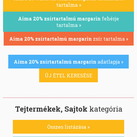
tartalma »
Aima 20% zsírtartalmú margarin
fehérje
tartalma »
Aima 20% zsírtartalmú margarin
zsír tartalma »
Aima 20% zsírtartalmú margarin
adatlapja »
ÚJ ÉTEL KERESÉSE
Tejtermékek, Sajtok
kategória
Összes listázása »