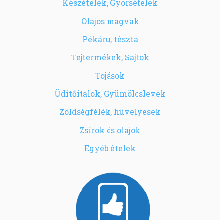
Készételek, Gyorsételek
Olajos magvak
Pékáru, tészta
Tejtermékek, Sajtok
Tojások
Üdítőitalok, Gyümölcslevek
Zöldségfélék, hüvelyesek
Zsírok és olajok
Egyéb ételek