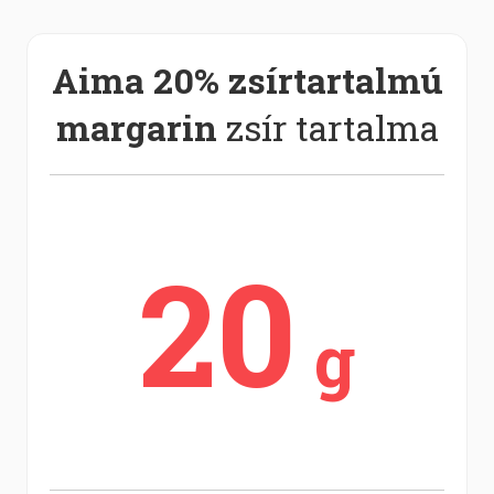
Aima 20% zsírtartalmú
margarin
zsír tartalma
20
g