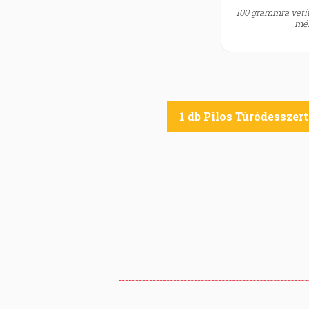
100 grammra vetít
mér
1 db Pilos Túródesszert