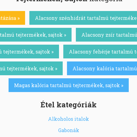
stázása »
Alacsony szénhidrát tartalmú tejtermékek
talmú tejtermékek, sajtok »
Alacsony zsír tartalmú
 tejtermékek, sajtok »
Alacsony fehérje tartalmú t
mú tejtermékek, sajtok »
Alacsony kalória tartalmú 
Magas kalória tartalmú tejtermékek, sajtok »
Étel kategóriák
Alkoholos italok
Gabonák