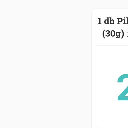
1 db P
(30g)