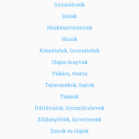
Gyümölcsök
Halak
Húskészítmények
Húsok
Készételek, Gyorsételek
Olajos magvak
Pékáru, tészta
Tejtermékek, Sajtok
Tojások
Üdítőitalok, Gyümölcslevek
Zöldségfélék, hüvelyesek
Zsírok és olajok