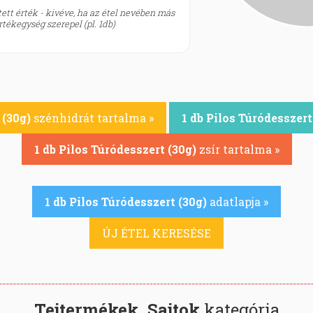
ett érték - kivéve, ha az étel nevében más
tékegység szerepel (pl. 1db)
 (30g)
szénhidrát tartalma »
1 db Pilos Túródesszert
1 db Pilos Túródesszert (30g)
zsír tartalma »
1 db Pilos Túródesszert (30g)
adatlapja »
ÚJ ÉTEL KERESÉSE
Tejtermékek, Sajtok
kategória