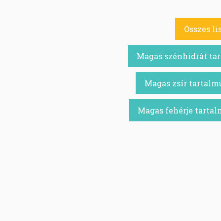
Összes li
Magas szénhidrát tar
Magas zsír tartalmú
Magas fehérje tartal