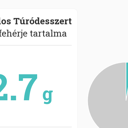
ilos Túródesszert
fehérje tartalma
2.7
g