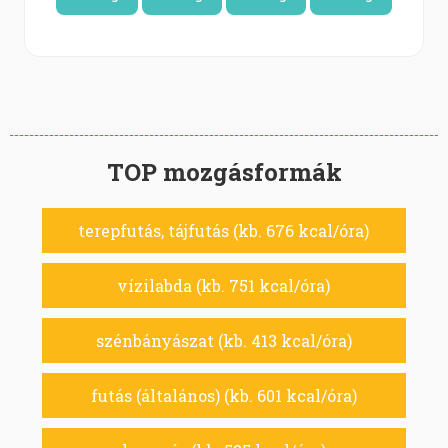
TOP mozgásformák
terepfutás, tájfutás (kb. 676 kcal/óra)
vízilabda (kb. 751 kcal/óra)
szénbányászat (kb. 413 kcal/óra)
futás (általános) (kb. 601 kcal/óra)