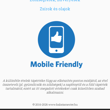
Zsírok és olajok
A különféle ételek tápértéke függ az elkészítés pontos módjától, az étel
összetevői (pl. gyümölcsök és zöldségek) a napfénytől és a föld tápérték
tartalmától, ezért az itt megadott értékeket csak közelítően szabad
alkalmazni.
© 2016-2026 www.kaloriamester.hu