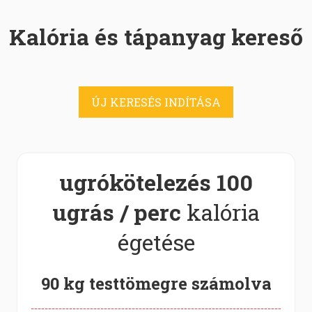
Kalória és tápanyag kereső
ÚJ KERESÉS INDÍTÁSA
ugrókötelezés 100
ugrás / perc
kalória
égetése
90 kg testtömegre számolva