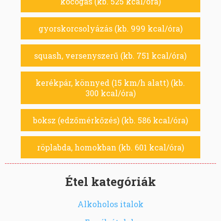
kocogás (kb. 525 kcal/óra)
gyorskorcsolyázás (kb. 999 kcal/óra)
squash, versenyszerű (kb. 751 kcal/óra)
kerékpár, könnyed (15 km/h alatt) (kb.
300 kcal/óra)
boksz (edzőmérkőzés) (kb. 586 kcal/óra)
röplabda, homokban (kb. 601 kcal/óra)
Étel kategóriák
Alkoholos italok