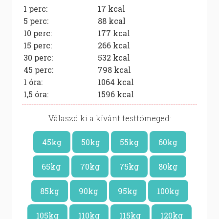
1 perc:
17
kcal
5 perc:
88
kcal
10 perc:
177
kcal
15 perc:
266
kcal
30 perc:
532
kcal
45 perc:
798
kcal
1 óra:
1064
kcal
1,5 óra:
1596
kcal
Válaszd ki a kívánt testtömeged:
45kg
50kg
55kg
60kg
65kg
70kg
75kg
80kg
85kg
90kg
95kg
100kg
105kg
110kg
115kg
120kg