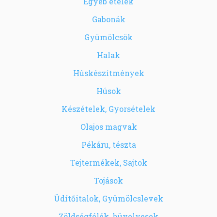
Egyéb ételek
Gabonák
Gyümölcsök
Halak
Húskészítmények
Húsok
Készételek, Gyorsételek
Olajos magvak
Pékáru, tészta
Tejtermékek, Sajtok
Tojások
Üdítőitalok, Gyümölcslevek
Zöldségfélék, hüvelyesek