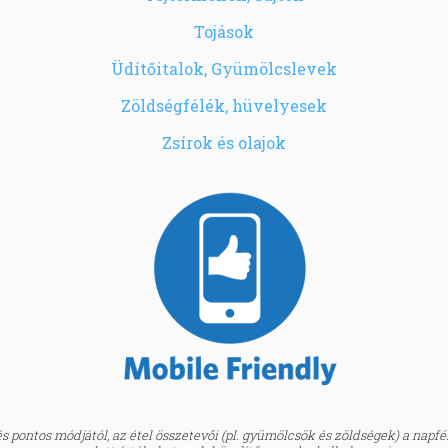
Tojások
Üdítőitalok, Gyümölcslevek
Zöldségfélék, hüvelyesek
Zsírok és olajok
 pontos módjától, az étel összetevői (pl. gyümölcsök és zöldségek) a napfény