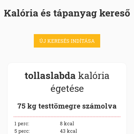
Kalória és tápanyag kereső
ÚJ KERESÉS INDÍTÁSA
tollaslabda
kalória
égetése
75 kg testtömegre számolva
1 perc:
8
kcal
5 perc:
43
kcal