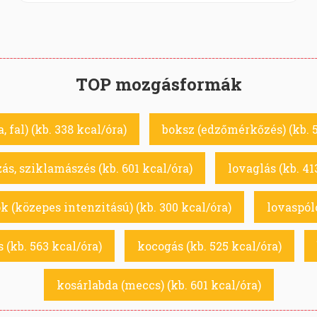
TOP mozgásformák
, fal) (kb. 338 kcal/óra)
boksz (edzőmérkőzés) (kb. 5
s, sziklamászés (kb. 601 kcal/óra)
lovaglás (kb. 41
k (közepes intenzitású) (kb. 300 kcal/óra)
lovaspóló
 (kb. 563 kcal/óra)
kocogás (kb. 525 kcal/óra)
kosárlabda (meccs) (kb. 601 kcal/óra)