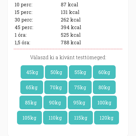
10 perc:
87
kcal
15 perc:
131
kcal
30 perc:
262
kcal
45 perc:
394
kcal
1 óra:
525
kcal
1,5 óra:
788
kcal
Válaszd ki a kívánt testtömeged:
45kg
50kg
55kg
60kg
65kg
70kg
75kg
80kg
85kg
90kg
95kg
100kg
105kg
110kg
115kg
120kg