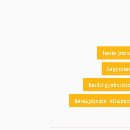
festés (szoba
hegymászá
kardió gyakorlato
kerékpározás - általános