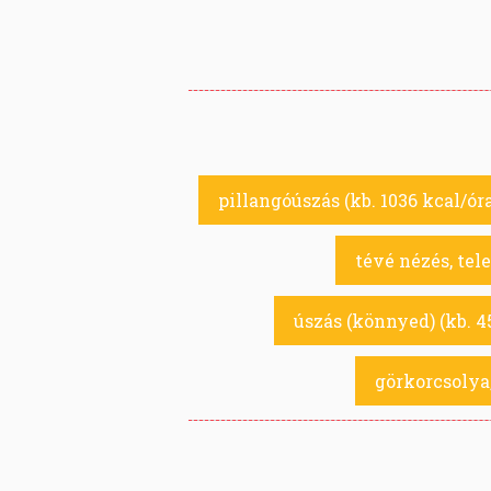
pillangóúszás (kb. 1036 kcal/ór
tévé nézés, tele
úszás (könnyed) (kb. 4
görkorcsolya,