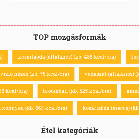
TOP mozgásformák
a)
kosárlabda (általános) (kb. 488 kcal/óra)
fes
vízió nézés (kb. 75 kcal/óra)
vadászat (általános) (
50 kcal/óra)
broomball (kb. 525 kcal/óra)
ameri
 könnyed (kb. 563 kcal/óra)
kosárlabda (meccs) (kb.
Étel kategóriák