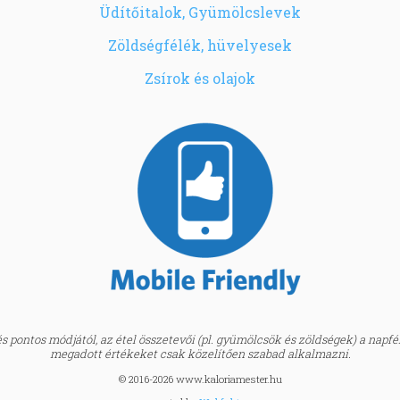
Üdítőitalok, Gyümölcslevek
Zöldségfélék, hüvelyesek
Zsírok és olajok
 pontos módjától, az étel összetevői (pl. gyümölcsök és zöldségek) a napfény
megadott értékeket csak közelítően szabad alkalmazni.
© 2016-2026 www.kaloriamester.hu