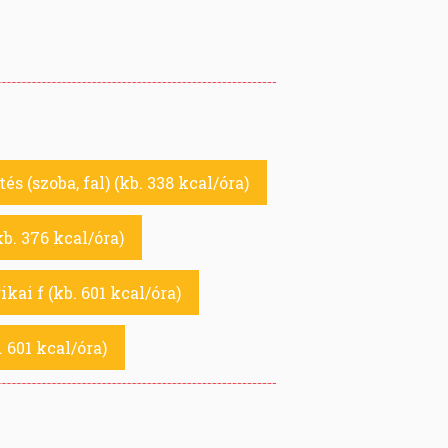
tés (szoba, fal) (kb. 338 kcal/óra)
kb. 376 kcal/óra)
kai f (kb. 601 kcal/óra)
 601 kcal/óra)