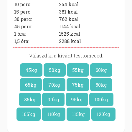
10 perc:
254
kcal
15 perc:
381
kcal
30 perc:
762
kcal
45 perc:
1144
kcal
1 óra:
1525
kcal
1,5 óra:
2288
kcal
Válaszd ki a kívánt testtömeged:
45kg
50kg
55kg
60kg
65kg
70kg
75kg
80kg
85kg
90kg
95kg
100kg
105kg
110kg
115kg
120kg