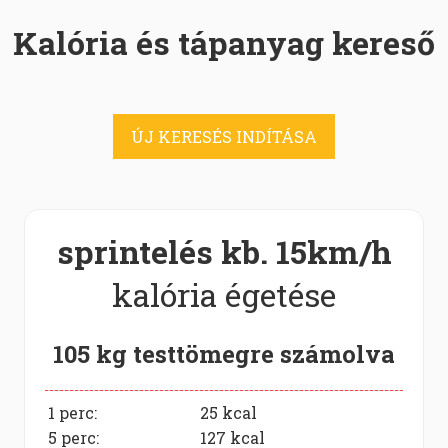
Kalória és tápanyag kereső
ÚJ KERESÉS INDÍTÁSA
sprintelés kb. 15km/h
kalória égetése
105 kg testtömegre számolva
1 perc:
25
kcal
5 perc:
127
kcal