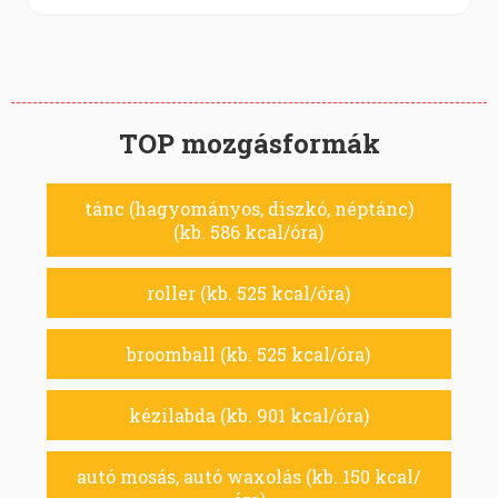
TOP mozgásformák
tánc (hagyományos, diszkó, néptánc)
(kb. 586 kcal/óra)
roller (kb. 525 kcal/óra)
broomball (kb. 525 kcal/óra)
kézilabda (kb. 901 kcal/óra)
autó mosás, autó waxolás (kb. 150 kcal/