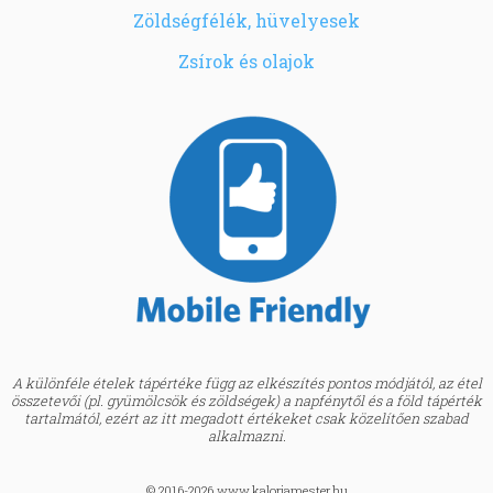
Zöldségfélék, hüvelyesek
Zsírok és olajok
A különféle ételek tápértéke függ az elkészítés pontos módjától, az étel
összetevői (pl. gyümölcsök és zöldségek) a napfénytől és a föld tápérték
tartalmától, ezért az itt megadott értékeket csak közelítően szabad
alkalmazni.
© 2016-2026 www.kaloriamester.hu