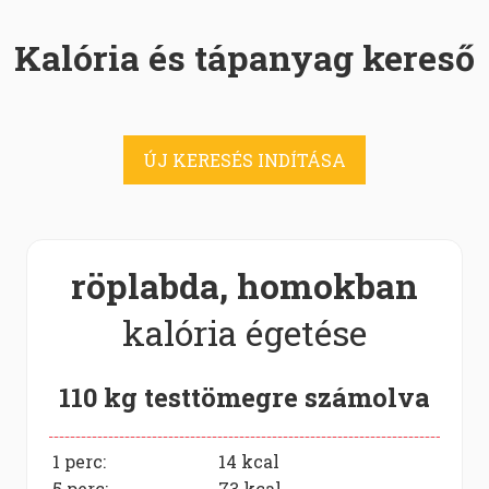
Kalória és tápanyag kereső
ÚJ KERESÉS INDÍTÁSA
röplabda, homokban
kalória égetése
110 kg testtömegre számolva
1 perc:
14
kcal
5 perc:
73
kcal