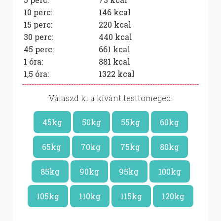
10 perc:
146
kcal
15 perc:
220
kcal
30 perc:
440
kcal
45 perc:
661
kcal
1 óra:
881
kcal
1,5 óra:
1322
kcal
Válaszd ki a kívánt testtömeged:
45kg
50kg
55kg
60kg
65kg
70kg
75kg
80kg
85kg
90kg
95kg
100kg
105kg
110kg
115kg
120kg