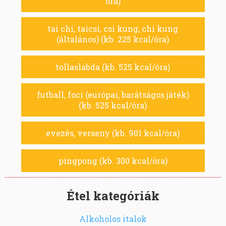
óra)
tai chi, taicsi, csi kung, chi kung
(általános) (kb. 225 kcal/óra)
tollaslabda (kb. 525 kcal/óra)
futball, foci (európai, barátságos játék)
(kb. 525 kcal/óra)
evezés, verseny (kb. 901 kcal/óra)
pingpong (kb. 300 kcal/óra)
Étel kategóriák
Alkoholos italok