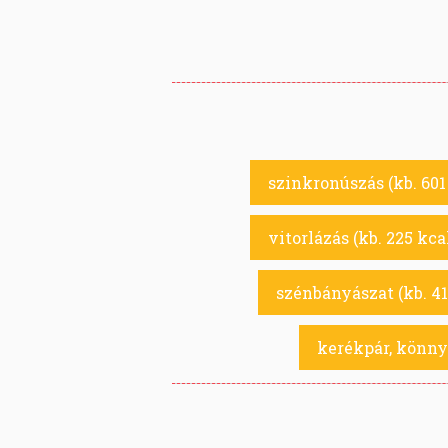
szinkronúszás (kb. 601
vitorlázás (kb. 225 kca
szénbányászat (kb. 41
kerékpár, könnye