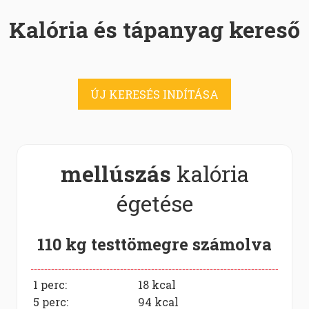
Kalória és tápanyag kereső
ÚJ KERESÉS INDÍTÁSA
mellúszás
kalória
égetése
110 kg testtömegre számolva
1 perc:
18
kcal
5 perc:
94
kcal