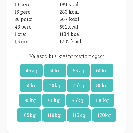
10 perc:
189
kcal
15 perc:
283
kcal
30 perc:
567
kcal
45 perc:
851
kcal
1 óra:
1134
kcal
1,5 óra:
1702
kcal
Válaszd ki a kívánt testtömeged:
45kg
50kg
55kg
60kg
65kg
70kg
75kg
80kg
85kg
90kg
95kg
100kg
105kg
110kg
115kg
120kg