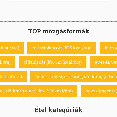
TOP mozgásformák
 kcal/óra)
tollaslabda (kb. 525 kcal/óra)
kutya 
l/óra)
oldalúszás (kb. 525 kcal/óra)
evezés, ve
3 kcal/óra)
tai chi, taicsi, csi kung, chi kung (által
d (15 km/h alatt) (kb. 300 kcal/óra)
boksz (meccs) (
Étel kategóriák