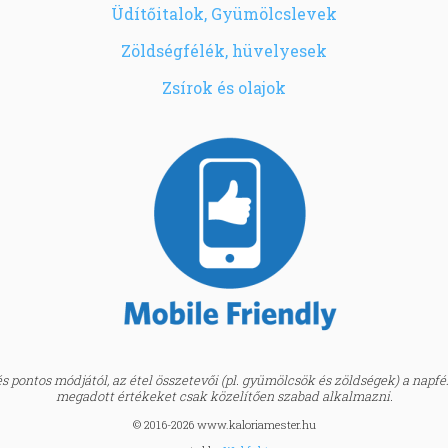
Üdítőitalok, Gyümölcslevek
Zöldségfélék, hüvelyesek
Zsírok és olajok
 pontos módjától, az étel összetevői (pl. gyümölcsök és zöldségek) a napfény
megadott értékeket csak közelítően szabad alkalmazni.
© 2016-2026 www.kaloriamester.hu