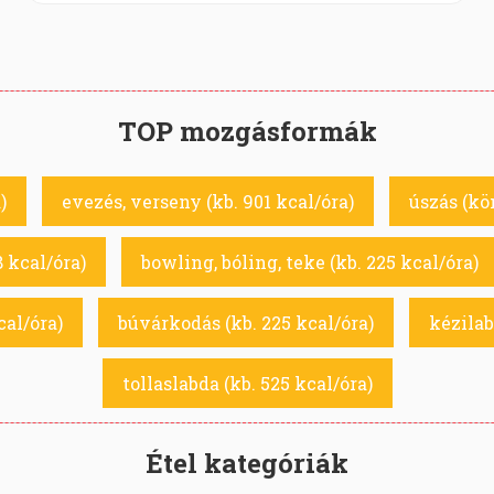
TOP mozgásformák
)
evezés, verseny (kb. 901 kcal/óra)
úszás (kö
8 kcal/óra)
bowling, bóling, teke (kb. 225 kcal/óra)
cal/óra)
búvárkodás (kb. 225 kcal/óra)
kézilab
tollaslabda (kb. 525 kcal/óra)
Étel kategóriák