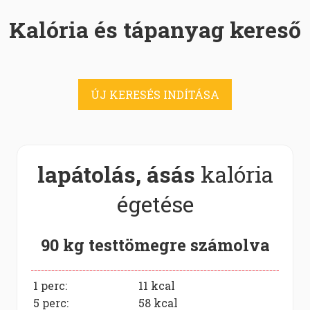
Kalória és tápanyag kereső
ÚJ KERESÉS INDÍTÁSA
lapátolás, ásás
kalória
égetése
90 kg testtömegre számolva
1 perc:
11
kcal
5 perc:
58
kcal