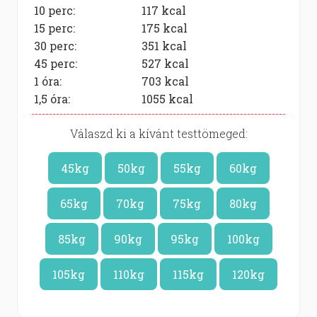
10 perc:
117
kcal
15 perc:
175
kcal
30 perc:
351
kcal
45 perc:
527
kcal
1 óra:
703
kcal
1,5 óra:
1055
kcal
Válaszd ki a kívánt testtömeged:
45kg
50kg
55kg
60kg
65kg
70kg
75kg
80kg
85kg
90kg
95kg
100kg
105kg
110kg
115kg
120kg