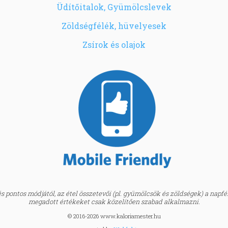
Üdítőitalok, Gyümölcslevek
Zöldségfélék, hüvelyesek
Zsírok és olajok
 pontos módjától, az étel összetevői (pl. gyümölcsök és zöldségek) a napfény
megadott értékeket csak közelítően szabad alkalmazni.
© 2016-2026 www.kaloriamester.hu