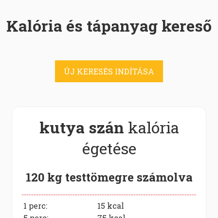
Kalória és tápanyag kereső
ÚJ KERESÉS INDÍTÁSA
kutya szán
kalória
égetése
120 kg testtömegre számolva
1 perc:
15
kcal
5 perc:
75
kcal