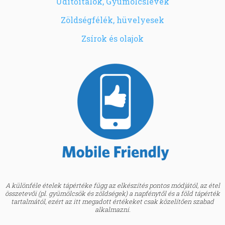
Üdítőitalok, Gyümölcslevek
Zöldségfélék, hüvelyesek
Zsírok és olajok
A különféle ételek tápértéke függ az elkészítés pontos módjától, az étel
összetevői (pl. gyümölcsök és zöldségek) a napfénytől és a föld tápérték
tartalmától, ezért az itt megadott értékeket csak közelítően szabad
alkalmazni.