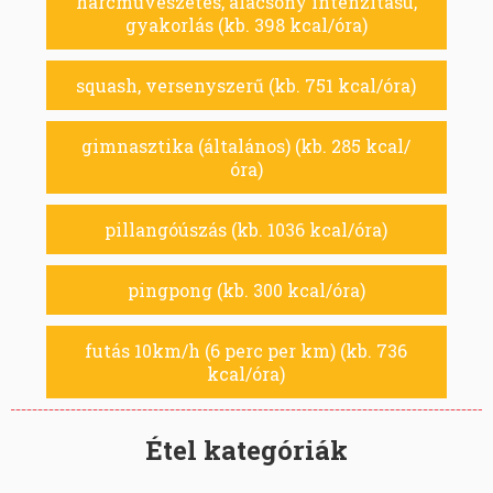
harcművészetes, alacsony intenzitású,
gyakorlás (kb. 398 kcal/óra)
squash, versenyszerű (kb. 751 kcal/óra)
gimnasztika (általános) (kb. 285 kcal/
óra)
pillangóúszás (kb. 1036 kcal/óra)
pingpong (kb. 300 kcal/óra)
futás 10km/h (6 perc per km) (kb. 736
kcal/óra)
Étel kategóriák