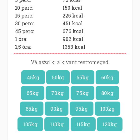
10 perc:
150
kcal
15 perc:
225
kcal
30 perc:
451
kcal
45 perc:
676
kcal
1 óra:
902
kcal
1,5 óra:
1353
kcal
Válaszd ki a kívánt testtömeged:
45kg
50kg
55kg
60kg
65kg
70kg
75kg
80kg
85kg
90kg
95kg
100kg
105kg
110kg
115kg
120kg