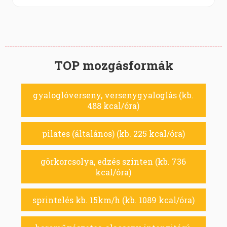
TOP mozgásformák
gyaloglóverseny, versenygyaloglás (kb.
488 kcal/óra)
pilates (általános) (kb. 225 kcal/óra)
görkorcsolya, edzés szinten (kb. 736
kcal/óra)
sprintelés kb. 15km/h (kb. 1089 kcal/óra)