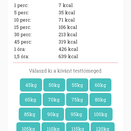
1 perc:
7
kcal
5 perc:
35
kcal
10 perc:
71
kcal
15 perc:
106
kcal
30 perc:
213
kcal
45 perc:
319
kcal
1 óra:
426
kcal
1,5 óra:
639
kcal
Válaszd ki a kívánt testtömeged:
45kg
50kg
55kg
60kg
65kg
70kg
75kg
80kg
85kg
90kg
95kg
100kg
105kg
110kg
115kg
120kg