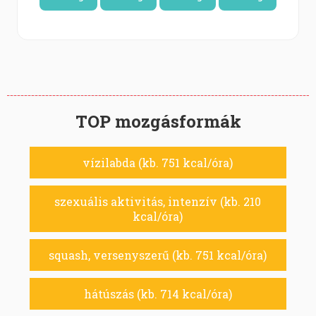
TOP mozgásformák
vízilabda (kb. 751 kcal/óra)
szexuális aktivitás, intenzív (kb. 210
kcal/óra)
squash, versenyszerű (kb. 751 kcal/óra)
hátúszás (kb. 714 kcal/óra)