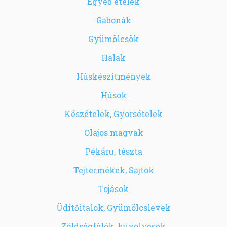
Egyéb ételek
Gabonák
Gyümölcsök
Halak
Húskészítmények
Húsok
Készételek, Gyorsételek
Olajos magvak
Pékáru, tészta
Tejtermékek, Sajtok
Tojások
Üdítőitalok, Gyümölcslevek
Zöldségfélék, hüvelyesek