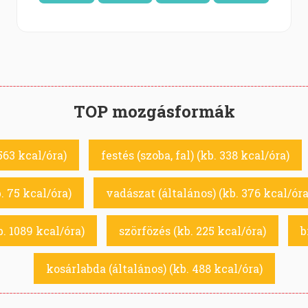
TOP mozgásformák
563 kcal/óra)
festés (szoba, fal) (kb. 338 kcal/óra)
. 75 kcal/óra)
vadászat (általános) (kb. 376 kcal/óra
. 1089 kcal/óra)
szörfözés (kb. 225 kcal/óra)
b
kosárlabda (általános) (kb. 488 kcal/óra)