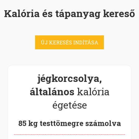
Kalória és tápanyag kereső
ÚJ KERESÉS INDÍTÁSA
jégkorcsolya,
általános
kalória
égetése
85 kg testtömegre számolva