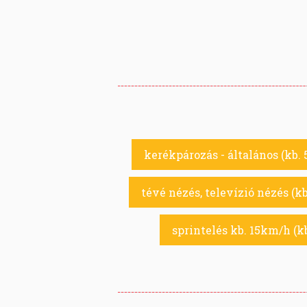
kerékpározás - általános (kb. 
tévé nézés, televízió nézés (kb
sprintelés kb. 15km/h (kb