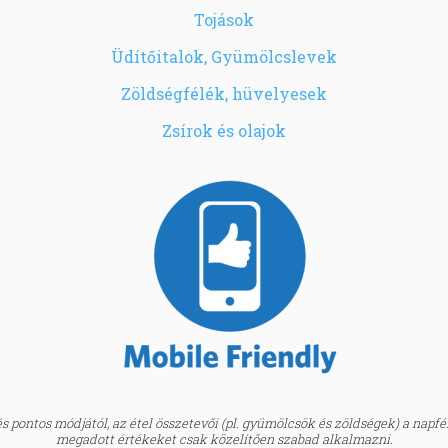
Tojások
Üdítőitalok, Gyümölcslevek
Zöldségfélék, hüvelyesek
Zsírok és olajok
 pontos módjától, az étel összetevői (pl. gyümölcsök és zöldségek) a napfény
megadott értékeket csak közelítően szabad alkalmazni.