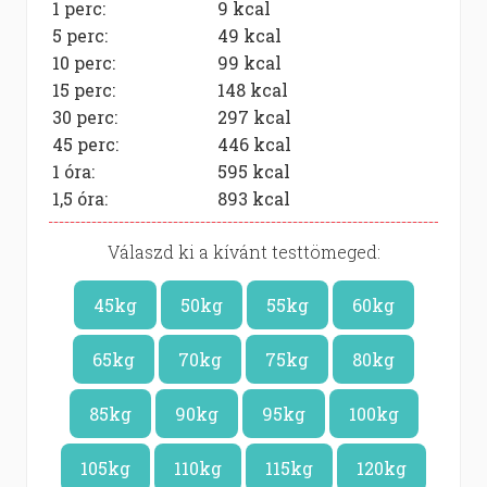
1 perc:
9
kcal
5 perc:
49
kcal
10 perc:
99
kcal
15 perc:
148
kcal
30 perc:
297
kcal
45 perc:
446
kcal
1 óra:
595
kcal
1,5 óra:
893
kcal
Válaszd ki a kívánt testtömeged:
45kg
50kg
55kg
60kg
65kg
70kg
75kg
80kg
85kg
90kg
95kg
100kg
105kg
110kg
115kg
120kg