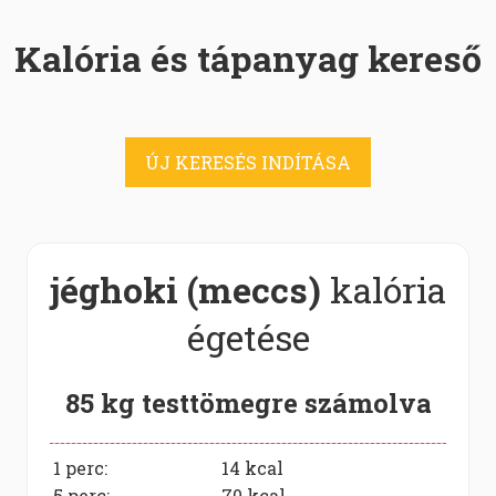
Kalória és tápanyag kereső
ÚJ KERESÉS INDÍTÁSA
jéghoki (meccs)
kalória
égetése
85 kg testtömegre számolva
1 perc:
14
kcal
5 perc:
70
kcal