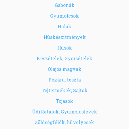
Gabonák
Gyümölcsök
Halak
Húskészítmények
Húsok
Készételek, Gyorsételek
Olajos magvak
Pékáru, tészta
Tejtermékek, Sajtok
Tojások
Üdítőitalok, Gyümölcslevek
Zöldségfélék, hüvelyesek