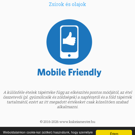
Zsírok és olajok
A különféle ételek tápértéke függ az elkészítés pontos módjától, az étel
összetevői (pl. gyümölcsök és zöldségek) a napfénytől és a föld tápérték
tartalmától, ezért az itt megadott értékeket csak közelítően szabad
alkalmazni.
© 2016-2026 www.kaloriamester.hu
created by
Webfaktor
Weboldalainkon cookie-kat (sütiket) használunk, hogy személyre
Értem