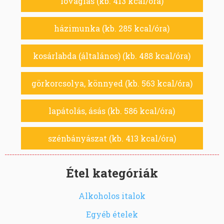
lovaglás (kb. 413 kcal/óra)
házimunka (kb. 285 kcal/óra)
kosárlabda (általános) (kb. 488 kcal/óra)
görkorcsolya, könnyed (kb. 563 kcal/óra)
lapátolás, ásás (kb. 586 kcal/óra)
szénbányászat (kb. 413 kcal/óra)
Étel kategóriák
Alkoholos italok
Egyéb ételek