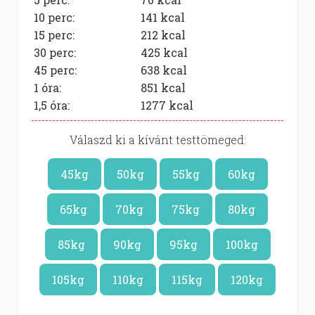
10 perc:
141
kcal
15 perc:
212
kcal
30 perc:
425
kcal
45 perc:
638
kcal
1 óra:
851
kcal
1,5 óra:
1277
kcal
Válaszd ki a kívánt testtömeged:
45kg
50kg
55kg
60kg
65kg
70kg
75kg
80kg
85kg
90kg
95kg
100kg
105kg
110kg
115kg
120kg