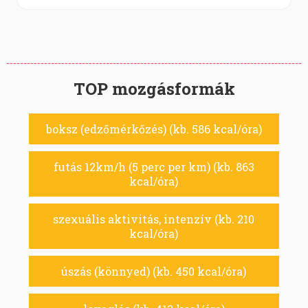
TOP mozgásformák
boksz (edzőmérkőzés) (kb. 586 kcal/óra)
futás 12km/h (5 perc per km) (kb. 863
kcal/óra)
szexuális aktivitás, intenzív (kb. 210
kcal/óra)
úszás (könnyed) (kb. 450 kcal/óra)