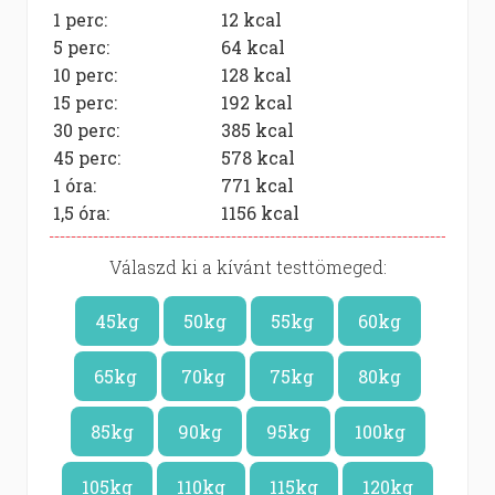
1 perc:
12
kcal
5 perc:
64
kcal
10 perc:
128
kcal
15 perc:
192
kcal
30 perc:
385
kcal
45 perc:
578
kcal
1 óra:
771
kcal
1,5 óra:
1156
kcal
Válaszd ki a kívánt testtömeged:
45kg
50kg
55kg
60kg
65kg
70kg
75kg
80kg
85kg
90kg
95kg
100kg
105kg
110kg
115kg
120kg