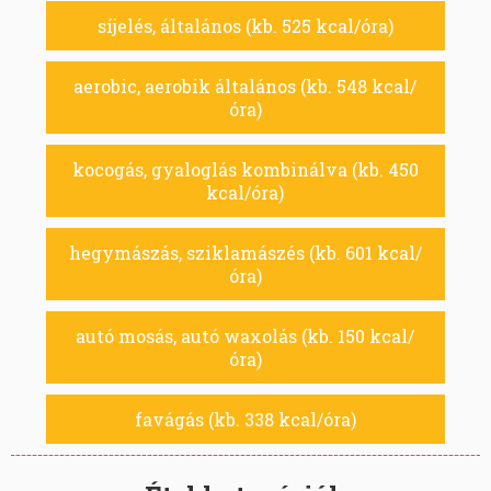
síjelés, általános (kb. 525 kcal/óra)
aerobic, aerobik általános (kb. 548 kcal/
óra)
kocogás, gyaloglás kombinálva (kb. 450
kcal/óra)
hegymászás, sziklamászés (kb. 601 kcal/
óra)
autó mosás, autó waxolás (kb. 150 kcal/
óra)
favágás (kb. 338 kcal/óra)