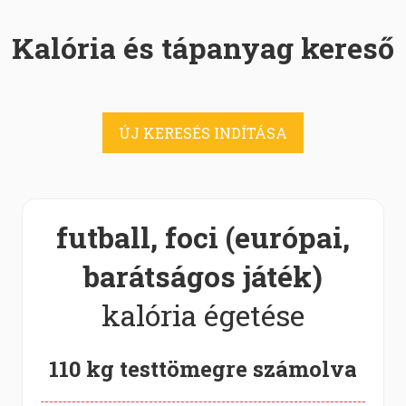
Kalória és tápanyag kereső
ÚJ KERESÉS INDÍTÁSA
futball, foci (európai,
barátságos játék)
kalória égetése
110 kg testtömegre számolva