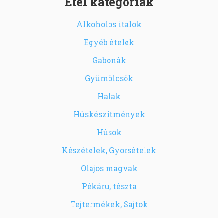
Étel kategóriák
Alkoholos italok
Egyéb ételek
Gabonák
Gyümölcsök
Halak
Húskészítmények
Húsok
Készételek, Gyorsételek
Olajos magvak
Pékáru, tészta
Tejtermékek, Sajtok