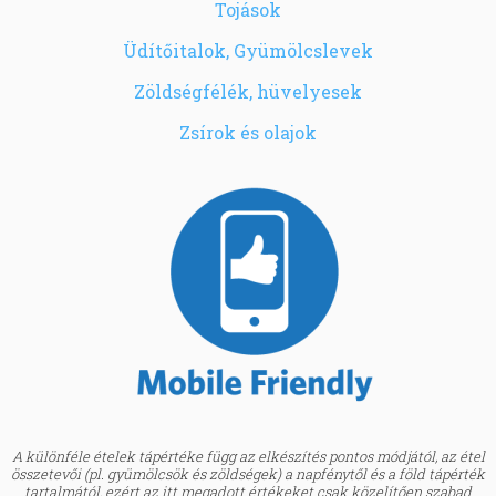
Tojások
Üdítőitalok, Gyümölcslevek
Zöldségfélék, hüvelyesek
Zsírok és olajok
A különféle ételek tápértéke függ az elkészítés pontos módjától, az étel
összetevői (pl. gyümölcsök és zöldségek) a napfénytől és a föld tápérték
tartalmától, ezért az itt megadott értékeket csak közelítően szabad