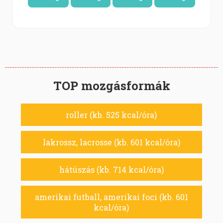
TOP mozgásformák
roller (kb. 525 kcal/óra)
lakrossz, lacrosse (kb. 601 kcal/óra)
hátúszás (kb. 714 kcal/óra)
amerikai futball, amerikai foci (kb. 601
kcal/óra)