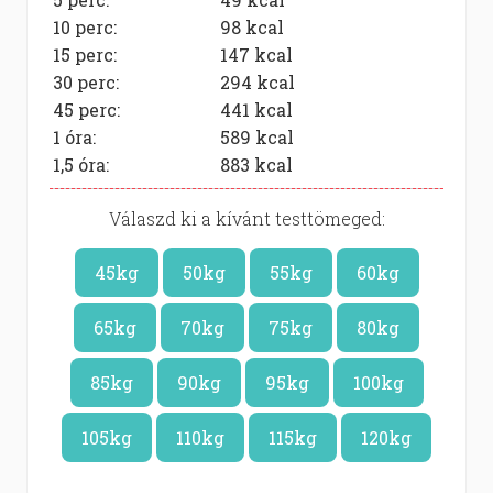
10 perc:
98
kcal
15 perc:
147
kcal
30 perc:
294
kcal
45 perc:
441
kcal
1 óra:
589
kcal
1,5 óra:
883
kcal
Válaszd ki a kívánt testtömeged:
45kg
50kg
55kg
60kg
65kg
70kg
75kg
80kg
85kg
90kg
95kg
100kg
105kg
110kg
115kg
120kg