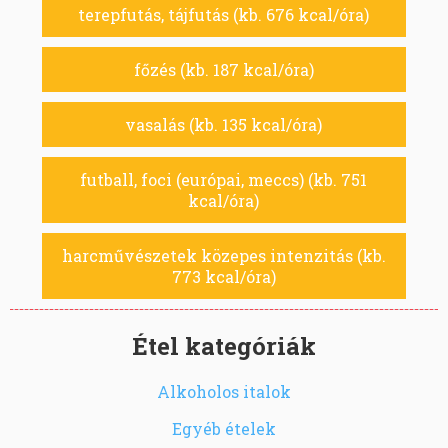
terepfutás, tájfutás (kb. 676 kcal/óra)
főzés (kb. 187 kcal/óra)
vasalás (kb. 135 kcal/óra)
futball, foci (európai, meccs) (kb. 751
kcal/óra)
harcművészetek közepes intenzitás (kb.
773 kcal/óra)
Étel kategóriák
Alkoholos italok
Egyéb ételek