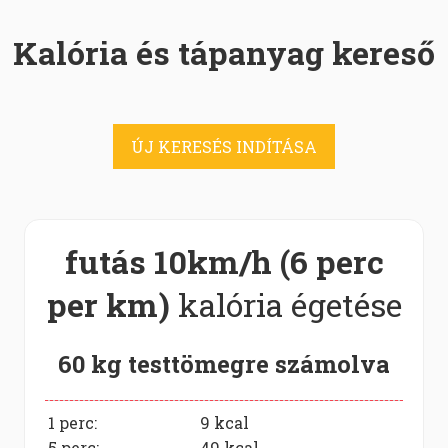
Kalória és tápanyag kereső
ÚJ KERESÉS INDÍTÁSA
futás 10km/h (6 perc
per km)
kalória égetése
60 kg testtömegre számolva
1 perc:
9
kcal
5 perc:
49
kcal