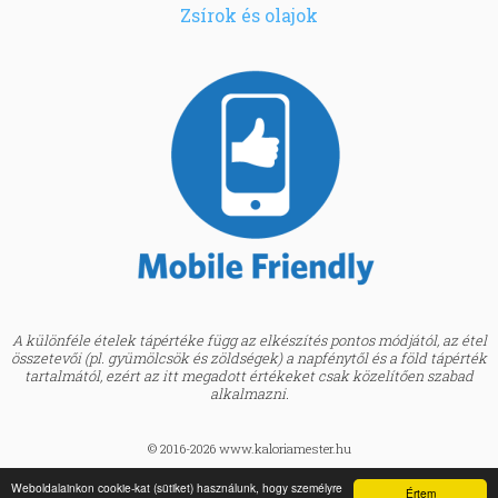
Zsírok és olajok
A különféle ételek tápértéke függ az elkészítés pontos módjától, az étel
összetevői (pl. gyümölcsök és zöldségek) a napfénytől és a föld tápérték
tartalmától, ezért az itt megadott értékeket csak közelítően szabad
alkalmazni.
© 2016-2026 www.kaloriamester.hu
created by
Webfaktor
Weboldalainkon cookie-kat (sütiket) használunk, hogy személyre
Értem