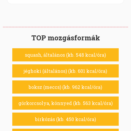
TOP mozgásformák
squash, általános (kb. 548 kcal/óra)
jéghoki (általános) (kb. 601 kcal/óra)
boksz (meccs) (kb. 962 kcal/óra)
görkorcsolya, könnyed (kb. 563 kcal/óra)
birkózás (kb. 450 kcal/óra)