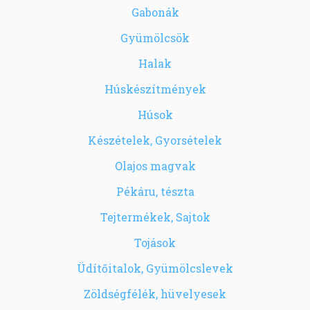
Gabonák
Gyümölcsök
Halak
Húskészítmények
Húsok
Készételek, Gyorsételek
Olajos magvak
Pékáru, tészta
Tejtermékek, Sajtok
Tojások
Üdítőitalok, Gyümölcslevek
Zöldségfélék, hüvelyesek