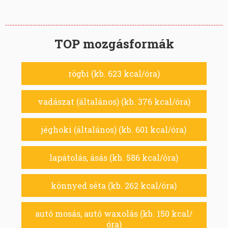
TOP mozgásformák
rögbi (kb. 623 kcal/óra)
vadászat (általános) (kb. 376 kcal/óra)
jéghoki (általános) (kb. 601 kcal/óra)
lapátolás, ásás (kb. 586 kcal/óra)
könnyed séta (kb. 262 kcal/óra)
autó mosás, autó waxolás (kb. 150 kcal/
óra)