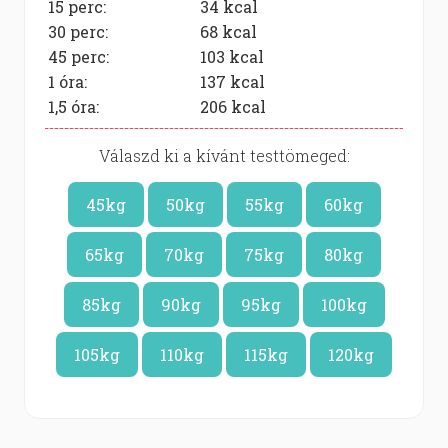
15 perc:
34
kcal
30 perc:
68
kcal
45 perc:
103
kcal
1 óra:
137
kcal
1,5 óra:
206
kcal
Válaszd ki a kívánt testtömeged:
45kg
50kg
55kg
60kg
65kg
70kg
75kg
80kg
85kg
90kg
95kg
100kg
105kg
110kg
115kg
120kg