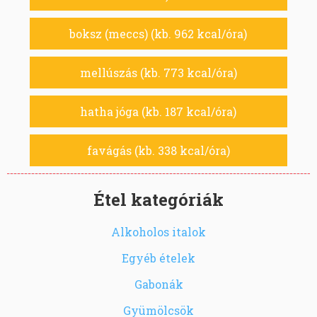
boksz (meccs) (kb. 962 kcal/óra)
mellúszás (kb. 773 kcal/óra)
hatha jóga (kb. 187 kcal/óra)
favágás (kb. 338 kcal/óra)
Étel kategóriák
Alkoholos italok
Egyéb ételek
Gabonák
Gyümölcsök