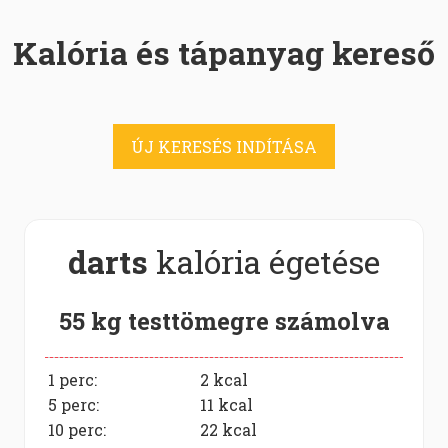
Kalória és tápanyag kereső
ÚJ KERESÉS INDÍTÁSA
darts
kalória égetése
55 kg testtömegre számolva
1 perc:
2
kcal
5 perc:
11
kcal
10 perc:
22
kcal