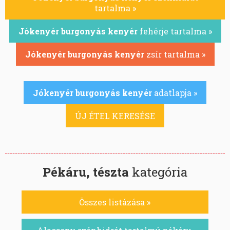
tartalma »
Jókenyér burgonyás kenyér
fehérje tartalma »
Jókenyér burgonyás kenyér
zsír tartalma »
Jókenyér burgonyás kenyér
adatlapja »
ÚJ ÉTEL KERESÉSE
Pékáru, tészta
kategória
Összes listázása »