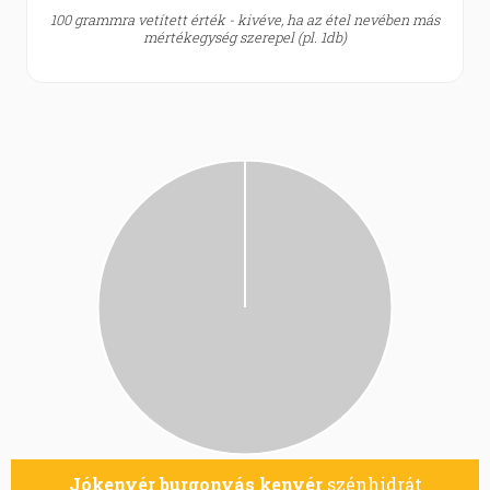
100 grammra vetített érték - kivéve, ha az étel nevében más
mértékegység szerepel (pl. 1db)
Jókenyér burgonyás kenyér
szénhidrát