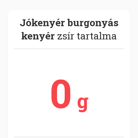
Jókenyér burgonyás
kenyér
zsír tartalma
0
g