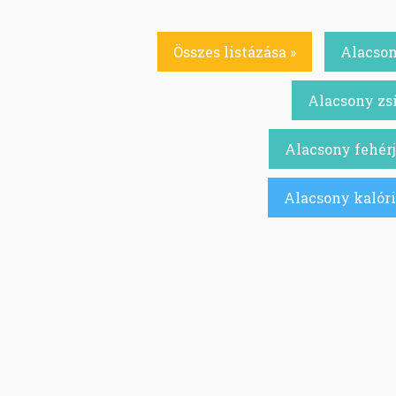
Összes listázása »
Alacson
Alacsony zsí
Alacsony fehérj
Alacsony kalóri