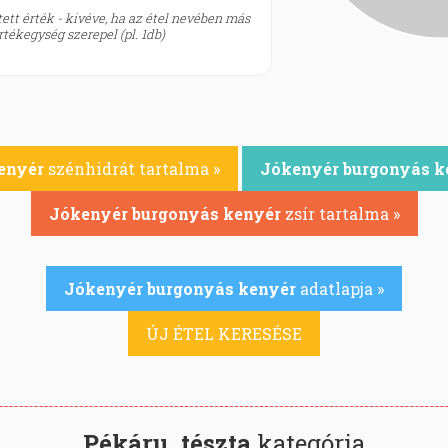
ett érték - kivéve, ha az étel nevében más
tékegység szerepel (pl. 1db)
enyér
szénhidrát tartalma »
Jókenyér burgonyás k
Jókenyér burgonyás kenyér
zsír tartalma »
Jókenyér burgonyás kenyér
adatlapja »
ÚJ ÉTEL KERESÉSE
Pékáru, tészta
kategória