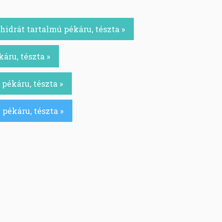
idrát tartalmú pékáru, tészta »
áru, tészta »
pékáru, tészta »
pékáru, tészta »