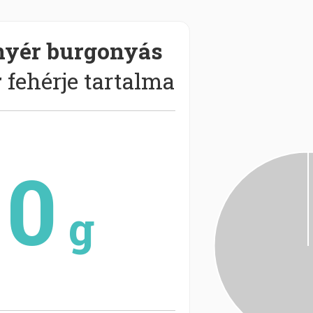
nyér burgonyás
r
fehérje tartalma
0
g