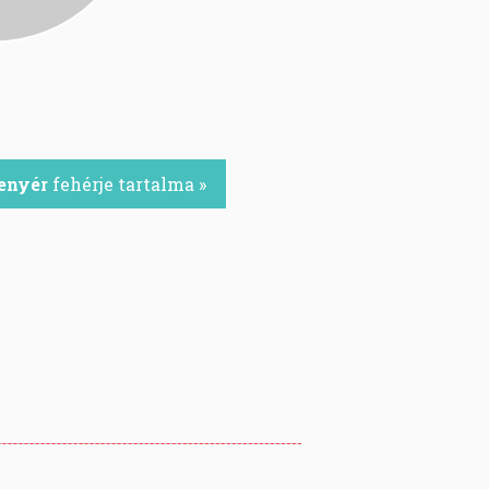
enyér
fehérje tartalma »