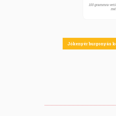
100 grammra vetít
mér
Jókenyér burgonyás k