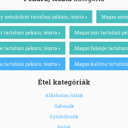
y szénhidrát tartalmú pékáru, tészta »
Magas szénh
r tartalmú pékáru, tészta »
Magas zsír tartalmú pék
e tartalmú pékáru, tészta »
Magas fehérje tartalmú 
a tartalmú pékáru, tészta »
Magas kalória tartalmú 
Étel kategóriák
Alkoholos italok
Gabonák
Gyümölcsök
Halak