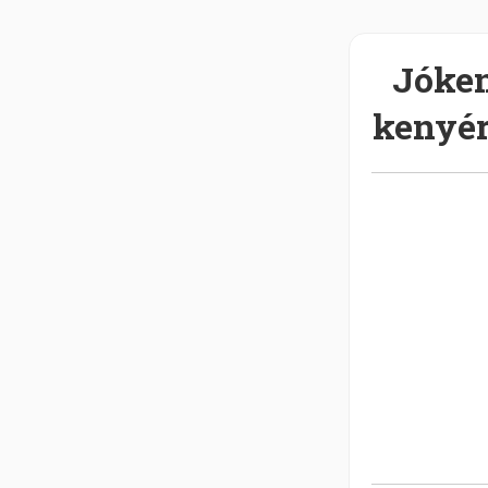
Jóke
kenyé