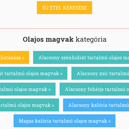
ÚJ ÉTEL KERESÉSE
Olajos magvak
kategória
listázása »
Alacsony szénhidrát tartalmú olajos m
t tartalmú olajos magvak »
Alacsony zsír tartalmú
talmú olajos magvak »
Alacsony fehérje tartalmú 
artalmú olajos magvak »
Alacsony kalória tartalmú
Magas kalória tartalmú olajos magvak »