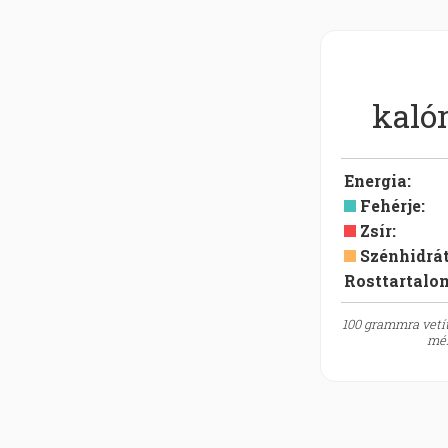
kalór
Energia
:
Fehérje
:
Zsír
:
Szénhidrá
Rosttartalo
100 grammra vetít
mér