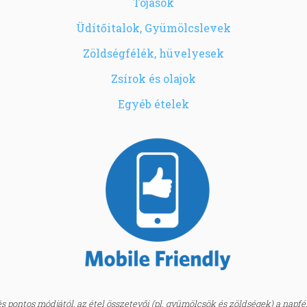
Tojások
Üdítőitalok, Gyümölcslevek
Zöldségfélék, hüvelyesek
Zsírok és olajok
Egyéb ételek
 pontos módjától, az étel összetevői (pl. gyümölcsök és zöldségek) a napfény