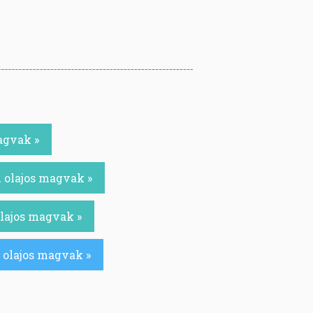
agvak »
 olajos magvak »
olajos magvak »
 olajos magvak »