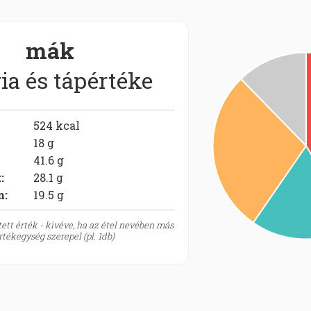
mák
ia és tápértéke
524
kcal
18
g
41.6
g
t
:
28.1
g
m:
19.5
g
ett érték - kivéve, ha az étel nevében más
tékegység szerepel (pl. 1db)