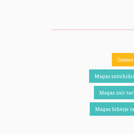
Összes 
Magas szénhidrá
Magas zsír tar
Magas fehérje t