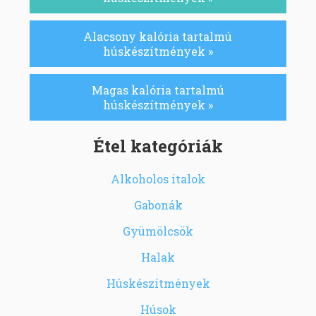
Alacsony kalória tartalmú
húskészítmények »
Magas kalória tartalmú
húskészítmények »
Étel kategóriák
Alkoholos italok
Gabonák
Gyümölcsök
Halak
Húskészítmények
Húsok