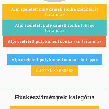
Alpi szeletelt pulykamell sonka
szénhidrát
tartalma »
Alpi szeletelt pulykamell sonka
fehérje
tartalma »
Alpi szeletelt pulykamell sonka
zsír tartalma »
Alpi szeletelt pulykamell sonka
adatlapja »
ÚJ ÉTEL KERESÉSE
Húskészítmények
kategória