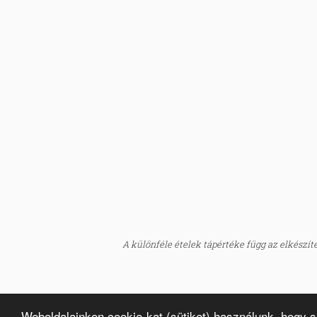
A különféle ételek tápértéke függ az elkészítés
Weboldalainkon cookie-kat (sütiket) használunk, hogy 