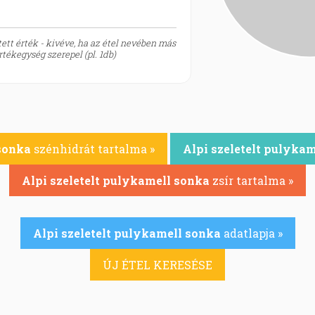
ett érték - kivéve, ha az étel nevében más
tékegység szerepel (pl. 1db)
 sonka
szénhidrát tartalma »
Alpi szeletelt pulyka
Alpi szeletelt pulykamell sonka
zsír tartalma »
Alpi szeletelt pulykamell sonka
adatlapja »
ÚJ ÉTEL KERESÉSE