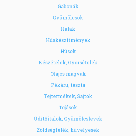
Gabonák
Gyümölcsök
Halak
Húskészítmények
Húsok
Készételek, Gyorsételek
Olajos magvak
Pékáru, tészta
Tejtermékek, Sajtok
Tojások
Üdítőitalok, Gyümölcslevek
Zöldségfélék, hüvelyesek