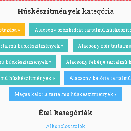
Húskészítmények
kategória
stázása »
Alacsony szénhidrát tartalmú húskészí
artalmú húskészítmények »
Alacsony zsír tartalm
lmú húskészítmények »
Alacsony fehérje tartalmú
almú húskészítmények »
Alacsony kalória tartalm
Magas kalória tartalmú húskészítmények »
Étel kategóriák
Alkoholos italok