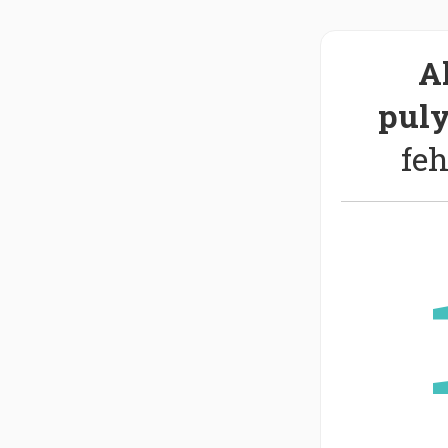
Al
pul
feh