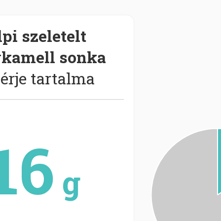
pi szeletelt
ykamell sonka
érje tartalma
16
g