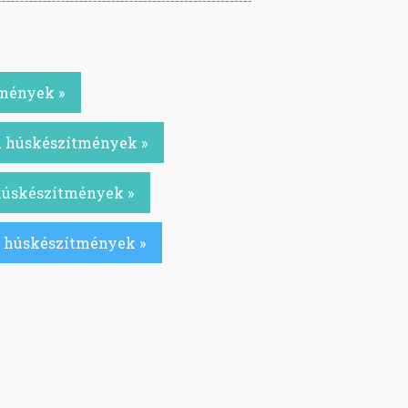
tmények »
ú húskészítmények »
 húskészítmények »
ú húskészítmények »