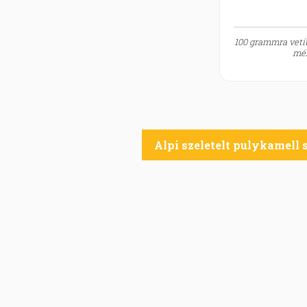
100 grammra vetít
mér
Alpi szeletelt pulykamell