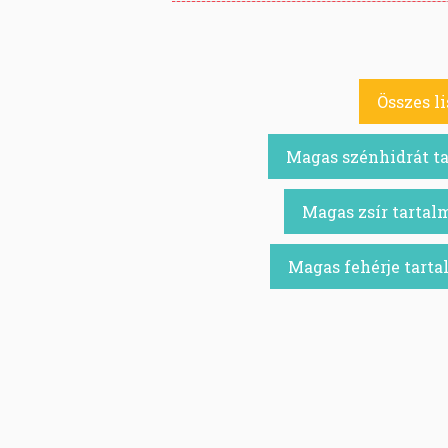
Összes li
Magas szénhidrát t
Magas zsír tarta
Magas fehérje tart