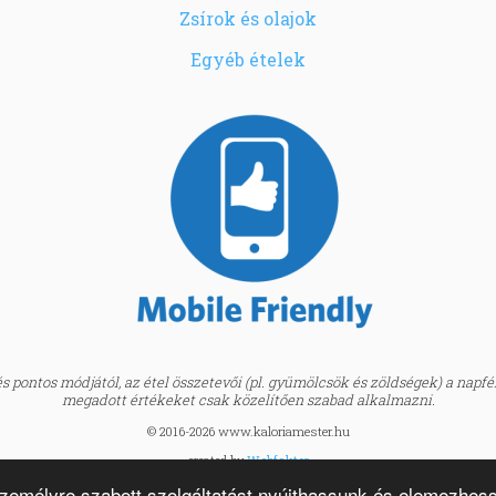
Zsírok és olajok
Egyéb ételek
 pontos módjától, az étel összetevői (pl. gyümölcsök és zöldségek) a napfény
megadott értékeket csak közelítően szabad alkalmazni.
© 2016-2026 www.kaloriamester.hu
created by
Webfaktor
személyre szabott szolgáltatást nyújthassunk és elemezhes
BMI kalkulátor »