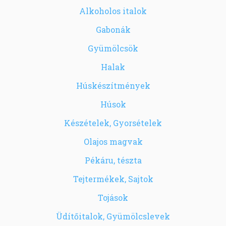
Alkoholos italok
Gabonák
Gyümölcsök
Halak
Húskészítmények
Húsok
Készételek, Gyorsételek
Olajos magvak
Pékáru, tészta
Tejtermékek, Sajtok
Tojások
Üdítőitalok, Gyümölcslevek