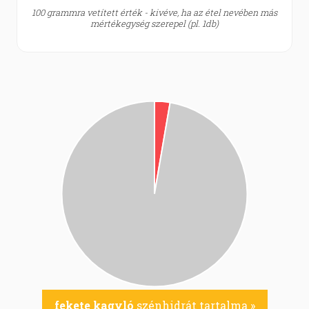
100 grammra vetített érték - kivéve, ha az étel nevében más
mértékegység szerepel (pl. 1db)
fekete kagyló
szénhidrát tartalma »