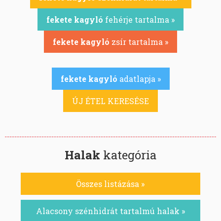
fekete kagyló
fehérje tartalma »
fekete kagyló
zsír tartalma »
fekete kagyló
adatlapja »
ÚJ ÉTEL KERESÉSE
Halak
kategória
Összes listázása »
Alacsony szénhidrát tartalmú halak »