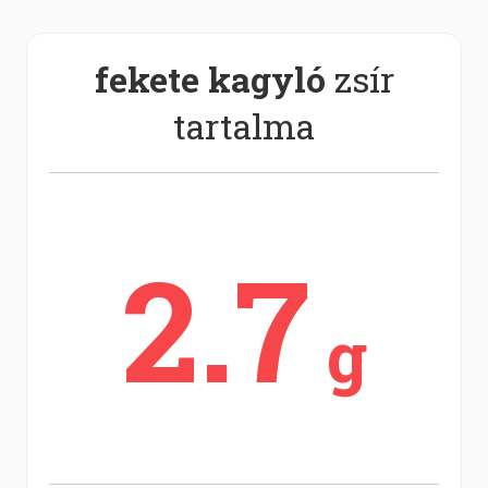
fekete kagyló
zsír
tartalma
2.7
g