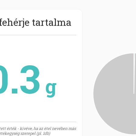
fehérje tartalma
0.3
g
ett érték - kivéve, ha az étel nevében más
tékegység szerepel (pl. 1db)