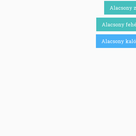
Alacsony z
Alacsony fehé
Alacsony kaló