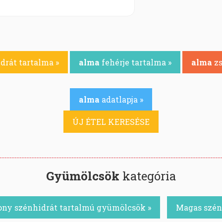
drát tartalma »
alma
fehérje tartalma »
alma
zs
alma
adatlapja »
ÚJ ÉTEL KERESÉSE
Gyümölcsök
kategória
ony szénhidrát tartalmú gyümölcsök »
Magas szén