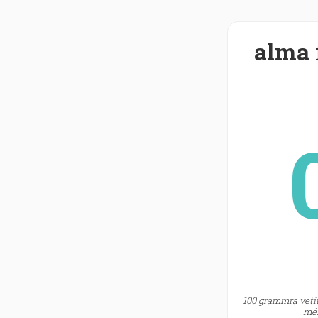
alma
100 grammra vetít
mér