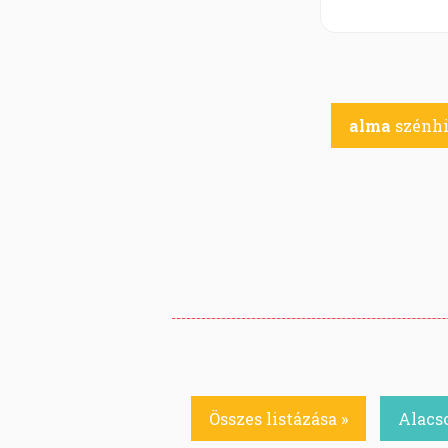
alma
szénhi
Összes listázása »
Alacs