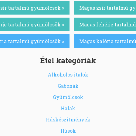
sír tartalmú gyümölcsök »
Magas zsír tartalmú g
rje tartalmú gyümölcsök »
Magas fehérje tartalm
ria tartalmú gyümölcsök »
Magas kalória tartalm
Étel kategóriák
Alkoholos italok
Gabonák
Gyümölcsök
Halak
Húskészítmények
Húsok