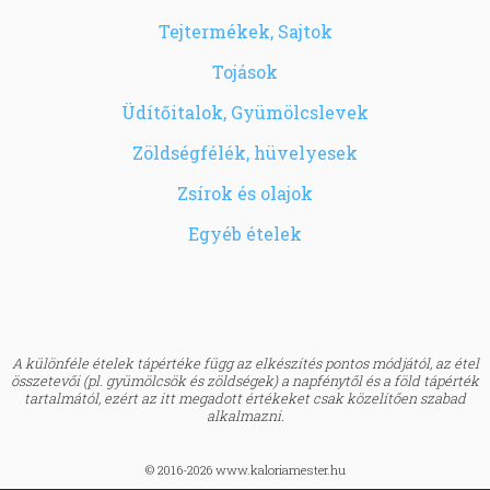
Tejtermékek, Sajtok
Tojások
Üdítőitalok, Gyümölcslevek
Zöldségfélék, hüvelyesek
Zsírok és olajok
Egyéb ételek
A különféle ételek tápértéke függ az elkészítés pontos módjától, az étel
összetevői (pl. gyümölcsök és zöldségek) a napfénytől és a föld tápérték
tartalmától, ezért az itt megadott értékeket csak közelítően szabad
alkalmazni.
© 2016-2026 www.kaloriamester.hu