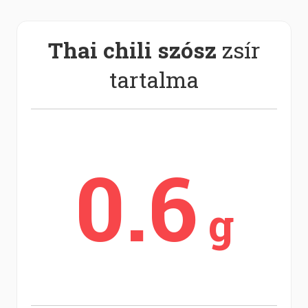
Thai chili szósz
zsír
tartalma
0.6
g