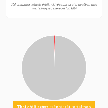
100 grammra vetített érték - kivéve, ha az étel nevében más
mértékegység szerepel (pl. 1db)
Thai chili szósz
szénhidrát tartalma »