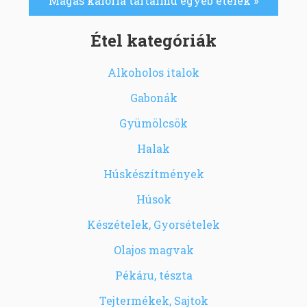
Magas kalória tartalmú egyéb ételek »
Étel kategóriák
Alkoholos italok
Gabonák
Gyümölcsök
Halak
Húskészítmények
Húsok
Készételek, Gyorsételek
Olajos magvak
Pékáru, tészta
Tejtermékek, Sajtok