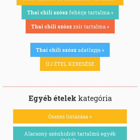
Thai chili szósz
fehérje tartalma »
Thai chili szósz
zsír tartalma »
Thai chili szósz
adatlapja »
ÚJ ÉTEL KERESÉSE
Egyéb ételek
kategória
Összes listázása »
Alacsony szénhidrát tartalmú egyéb