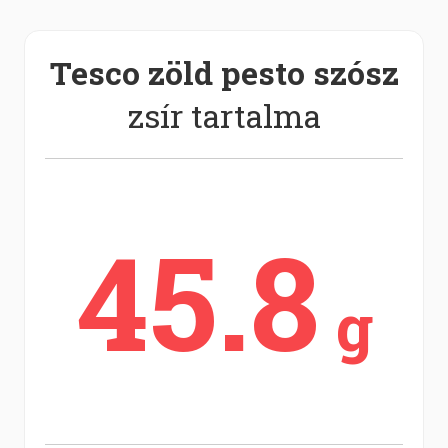
Tesco zöld pesto szósz
zsír tartalma
45.8
g