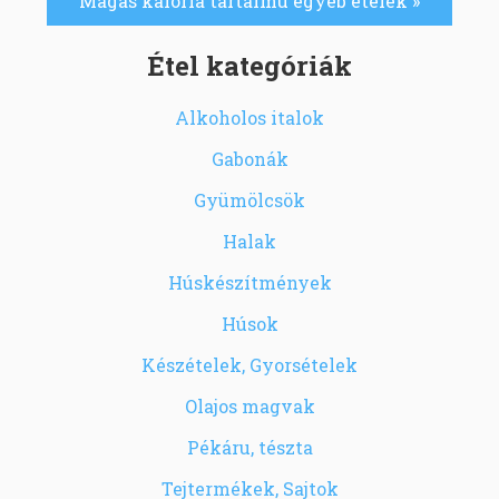
Magas kalória tartalmú egyéb ételek »
Étel kategóriák
Alkoholos italok
Gabonák
Gyümölcsök
Halak
Húskészítmények
Húsok
Készételek, Gyorsételek
Olajos magvak
Pékáru, tészta
Tejtermékek, Sajtok