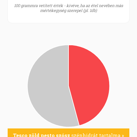
100 grammra vetített érték - kivéve, ha az étel nevében más
mértékegység szerepel (pl. 1db)
Tesco zöld pesto szósz
szénhidrát tartalma »