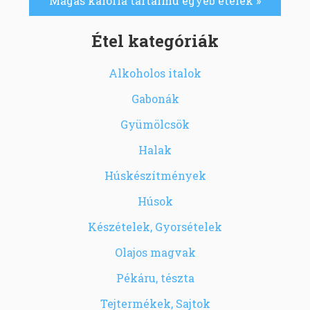
Magas kalória tartalmú egyéb ételek »
Étel kategóriák
Alkoholos italok
Gabonák
Gyümölcsök
Halak
Húskészítmények
Húsok
Készételek, Gyorsételek
Olajos magvak
Pékáru, tészta
Tejtermékek, Sajtok