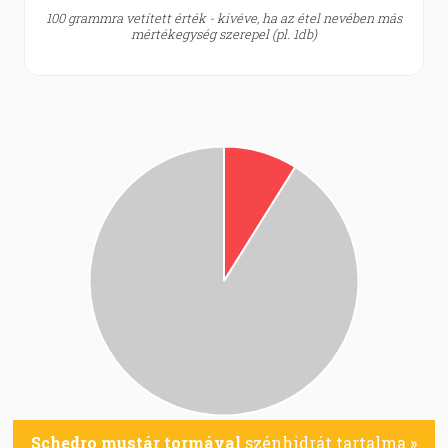
100 grammra vetített érték - kivéve, ha az étel nevében más
mértékegység szerepel (pl. 1db)
Schedro mustár tormával
szénhidrát tartalma »