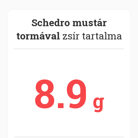
Schedro mustár
tormával
zsír tartalma
8.9
g