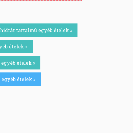
idrát tartalmú egyéb ételek »
yéb ételek »
 egyéb ételek »
 egyéb ételek »