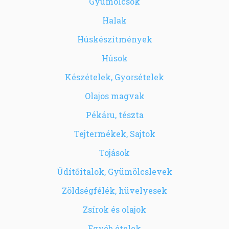
Gyümölcsök
Halak
Húskészítmények
Húsok
Készételek, Gyorsételek
Olajos magvak
Pékáru, tészta
Tejtermékek, Sajtok
Tojások
Üdítőitalok, Gyümölcslevek
Zöldségfélék, hüvelyesek
Zsírok és olajok
Egyéb ételek