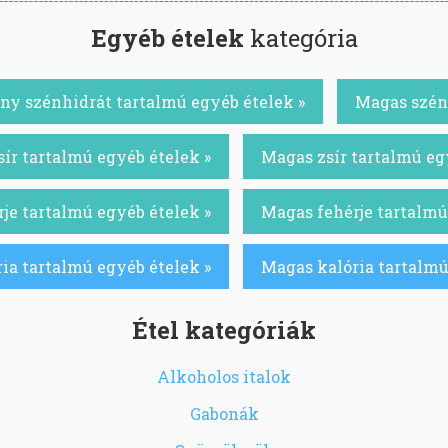
Egyéb ételek
kategória
ny szénhidrát tartalmú egyéb ételek »
Magas szénh
ír tartalmú egyéb ételek »
Magas zsír tartalmú eg
je tartalmú egyéb ételek »
Magas fehérje tartalmú
ia tartalmú egyéb ételek »
Magas kalória tartalmú
Étel kategóriák
Alkoholos italok
Gabonák