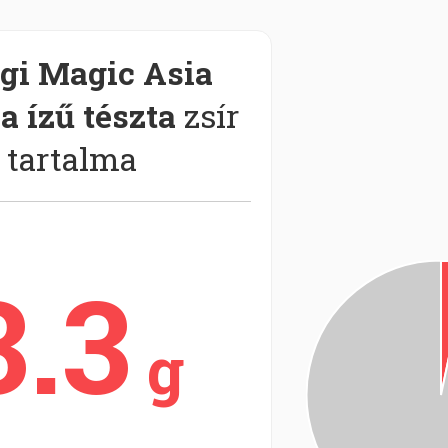
gi Magic Asia
a ízű tészta
zsír
tartalma
3.3
g