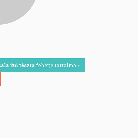
la ízű tészta
fehérje tartalma »