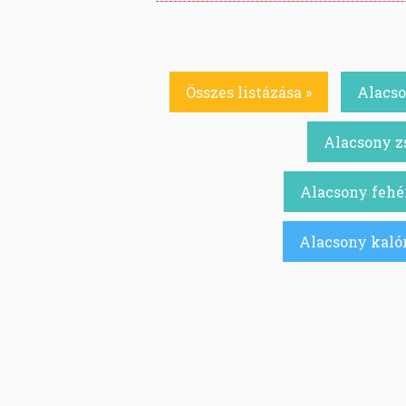
Összes listázása »
Alacso
Alacsony zs
Alacsony fehér
Alacsony kalór