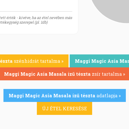
ett érték - kivéve, ha az étel nevében más
tékegység szerepel (pl. 1db)
észta
szénhidrát tartalma »
Maggi Magic Asia Masa
Maggi Magic Asia Masala ízű tészta
zsír tartalma »
Maggi Magic Asia Masala ízű tészta
adatlapja »
ÚJ ÉTEL KERESÉSE