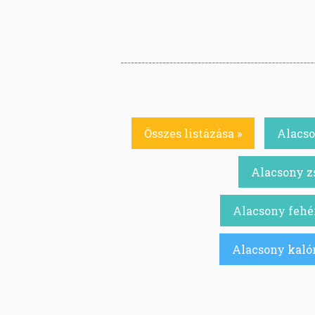
Összes listázása »
Alacso
Alacsony zs
Alacsony fehér
Alacsony kalór