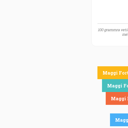
100 grammra vetít
mér
Maggi Fort
Maggi Fo
Maggi 
Maggi