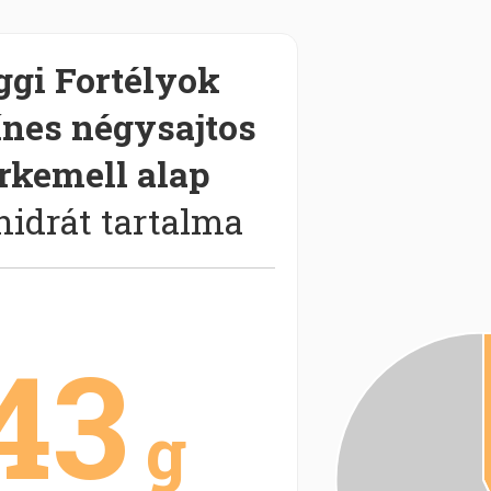
gi Fortélyok
ínes négysajtos
rkemell alap
hidrát tartalma
43
g