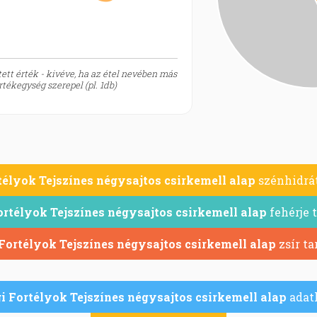
ett érték - kivéve, ha az étel nevében más
tékegység szerepel (pl. 1db)
élyok Tejszínes négysajtos csirkemell alap
szénhidrát
rtélyok Tejszínes négysajtos csirkemell alap
fehérje 
Fortélyok Tejszínes négysajtos csirkemell alap
zsír ta
 Fortélyok Tejszínes négysajtos csirkemell alap
adatl