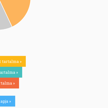
 tartalma »
tartalma »
rtalma »
apja »