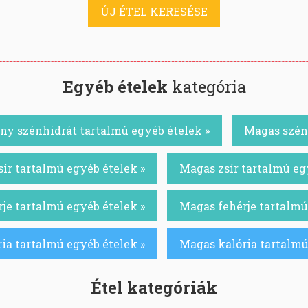
ÚJ ÉTEL KERESÉSE
Egyéb ételek
kategória
ny szénhidrát tartalmú egyéb ételek »
Magas szénh
ír tartalmú egyéb ételek »
Magas zsír tartalmú eg
je tartalmú egyéb ételek »
Magas fehérje tartalmú
ia tartalmú egyéb ételek »
Magas kalória tartalmú
Étel kategóriák