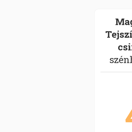
Mag
Tejsz
csi
szén