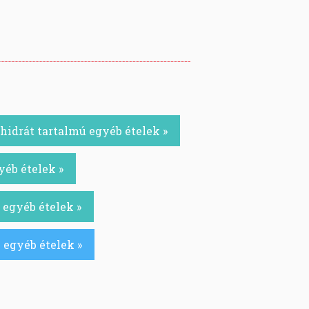
idrát tartalmú egyéb ételek »
yéb ételek »
 egyéb ételek »
 egyéb ételek »