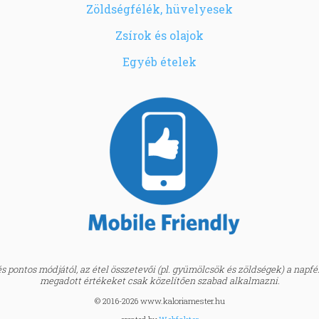
Zöldségfélék, hüvelyesek
Zsírok és olajok
Egyéb ételek
 pontos módjától, az étel összetevői (pl. gyümölcsök és zöldségek) a napfény
megadott értékeket csak közelítően szabad alkalmazni.
© 2016-2026 www.kaloriamester.hu