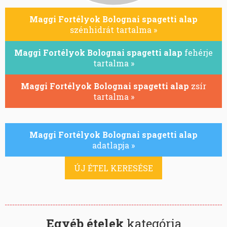
Maggi Fortélyok Bolognai spagetti alap
szénhidrát tartalma »
Maggi Fortélyok Bolognai spagetti alap
fehérje
tartalma »
Maggi Fortélyok Bolognai spagetti alap
zsír
tartalma »
Maggi Fortélyok Bolognai spagetti alap
adatlapja »
ÚJ ÉTEL KERESÉSE
Egyéb ételek
kategória