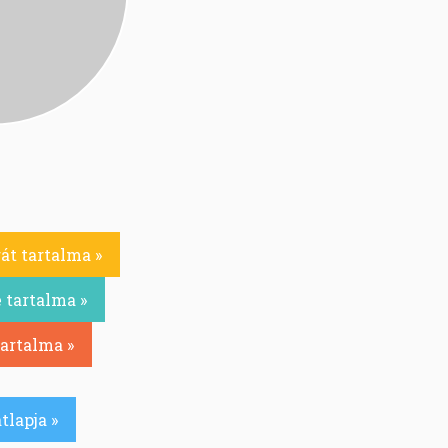
át tartalma »
 tartalma »
tartalma »
tlapja »