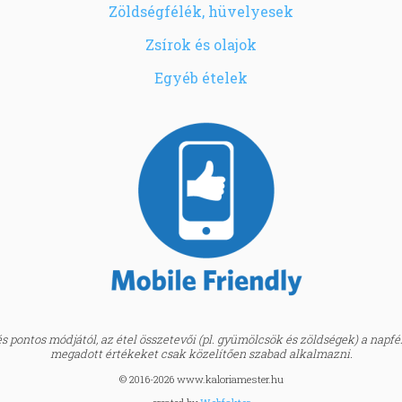
Zöldségfélék, hüvelyesek
Zsírok és olajok
Egyéb ételek
 pontos módjától, az étel összetevői (pl. gyümölcsök és zöldségek) a napfény
megadott értékeket csak közelítően szabad alkalmazni.
© 2016-2026 www.kaloriamester.hu