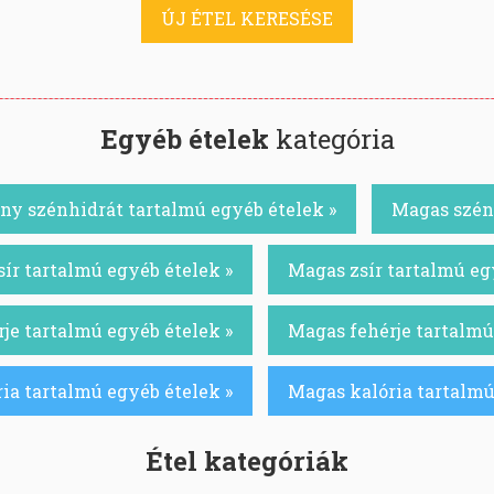
ÚJ ÉTEL KERESÉSE
Egyéb ételek
kategória
ny szénhidrát tartalmú egyéb ételek »
Magas szénh
ír tartalmú egyéb ételek »
Magas zsír tartalmú eg
je tartalmú egyéb ételek »
Magas fehérje tartalmú
ia tartalmú egyéb ételek »
Magas kalória tartalmú
Étel kategóriák