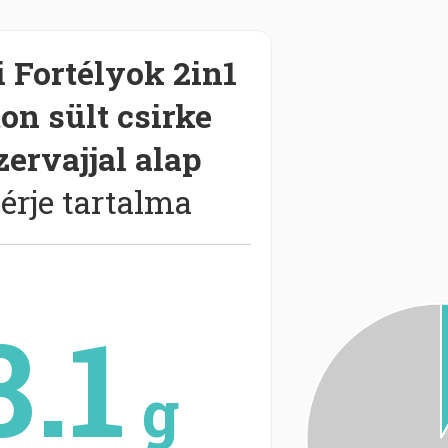
 Fortélyok 2in1
on sült csirke
zervajjal alap
érje tartalma
8.1
g