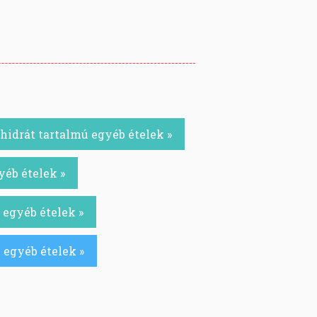
idrát tartalmú egyéb ételek »
yéb ételek »
 egyéb ételek »
 egyéb ételek »