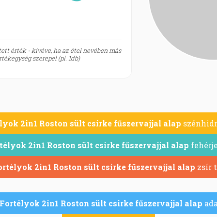
ett érték - kivéve, ha az étel nevében más
tékegység szerepel (pl. 1db)
yok 2in1 Roston sült csirke fűszervajjal alap
szénhidr
élyok 2in1 Roston sült csirke fűszervajjal alap
fehérje
rtélyok 2in1 Roston sült csirke fűszervajjal alap
zsír 
Fortélyok 2in1 Roston sült csirke fűszervajjal alap
ada