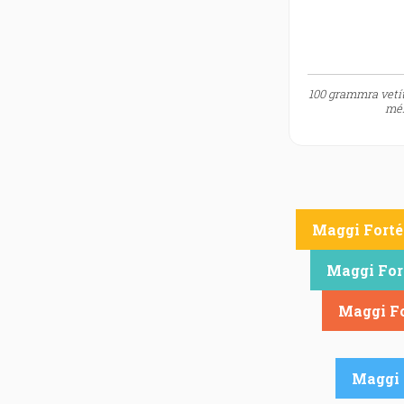
100 grammra vetít
mér
Maggi Fortél
Maggi Fort
Maggi Fo
Maggi 