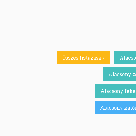
Összes listázása »
Alacso
Alacsony zs
Alacsony fehér
Alacsony kalór