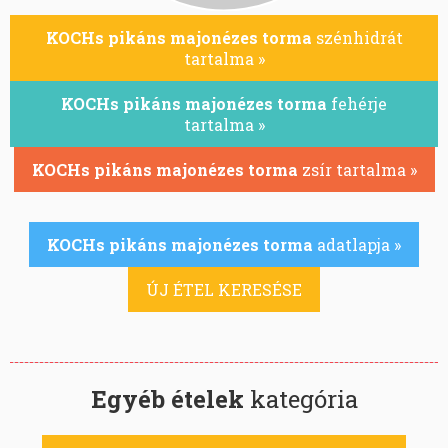
KOCHs pikáns majonézes torma
szénhidrát
tartalma »
KOCHs pikáns majonézes torma
fehérje
tartalma »
KOCHs pikáns majonézes torma
zsír tartalma »
KOCHs pikáns majonézes torma
adatlapja »
ÚJ ÉTEL KERESÉSE
Egyéb ételek
kategória