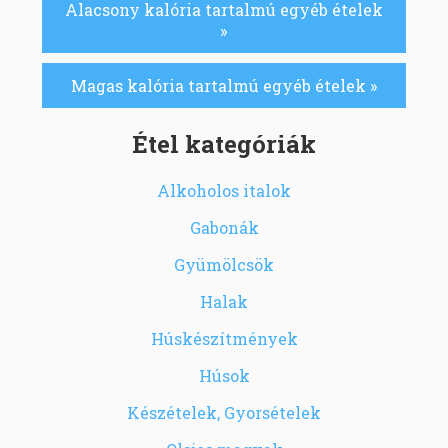
Alacsony kalória tartalmú egyéb ételek
»
Magas kalória tartalmú egyéb ételek »
Étel kategóriák
Alkoholos italok
Gabonák
Gyümölcsök
Halak
Húskészítmények
Húsok
Készételek, Gyorsételek