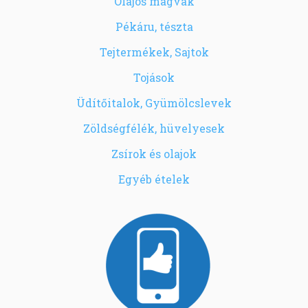
Olajos magvak
Pékáru, tészta
Tejtermékek, Sajtok
Tojások
Üdítőitalok, Gyümölcslevek
Zöldségfélék, hüvelyesek
Zsírok és olajok
Egyéb ételek