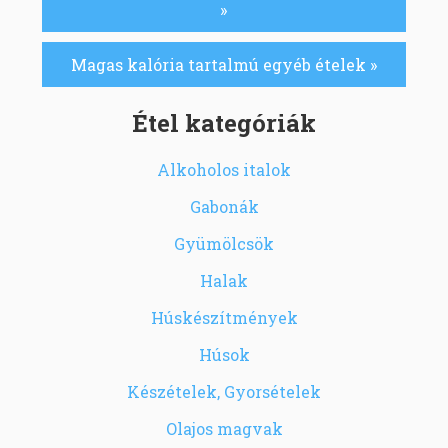
»
Magas kalória tartalmú egyéb ételek »
Étel kategóriák
Alkoholos italok
Gabonák
Gyümölcsök
Halak
Húskészítmények
Húsok
Készételek, Gyorsételek
Olajos magvak