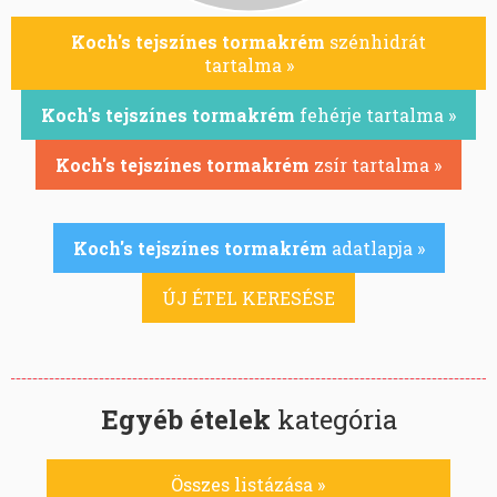
Koch's tejszínes tormakrém
szénhidrát
tartalma »
Koch's tejszínes tormakrém
fehérje tartalma »
Koch's tejszínes tormakrém
zsír tartalma »
Koch's tejszínes tormakrém
adatlapja »
ÚJ ÉTEL KERESÉSE
Egyéb ételek
kategória
Összes listázása »