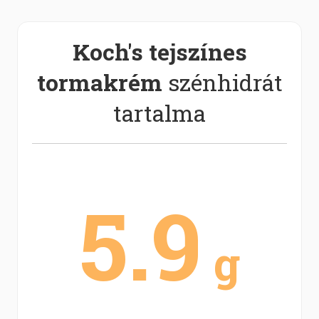
Koch's tejszínes
tormakrém
szénhidrát
tartalma
5.9
g