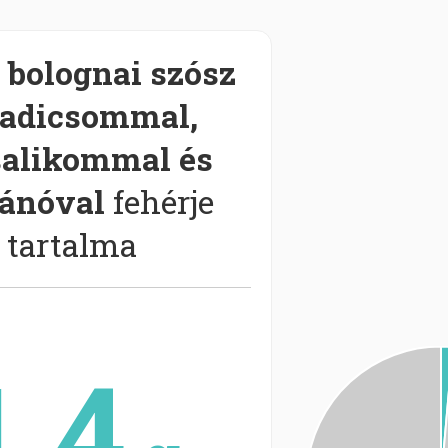
 bolognai szósz
radicsommal,
salikommal és
ánóval
fehérje
tartalma
1.4