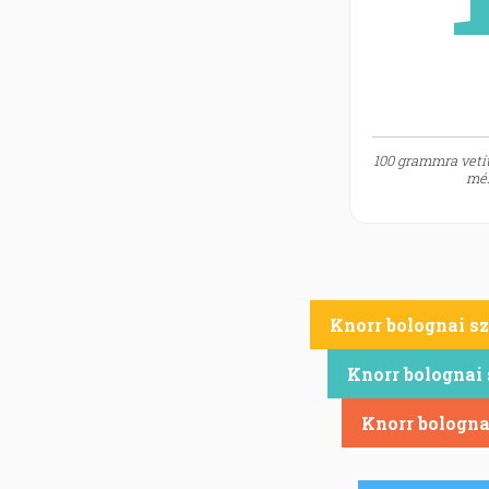
100 grammra vetít
mér
Knorr bolognai s
Knorr bolognai
Knorr bologna