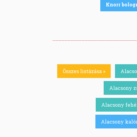
Knorr bolog
Összes listázása »
Alacso
Alacsony zs
Alacsony fehér
Alacsony kalór