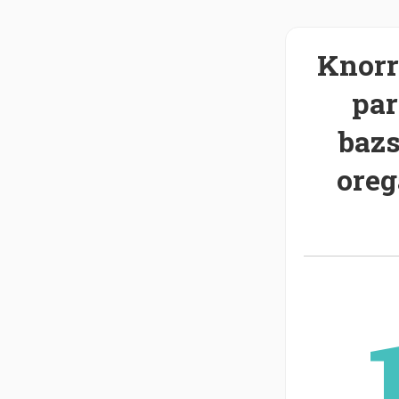
Knorr
pa
baz
oreg