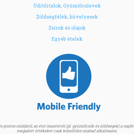
Üdítőitalok, Gyümölcslevek
Zöldségfélék, hüvelyesek
Zsírok és olajok
Egyéb ételek
 pontos módjától, az étel összetevői (pl. gyümölcsök és zöldségek) a napfény
megadott értékeket csak közelítően szabad alkalmazni.