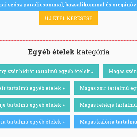
nai szósz paradicsommal, bazsalikommal és oregánóv
ÚJ ÉTEL KERESÉSE
Egyéb ételek
kategória
ny szénhidrát tartalmú egyéb ételek »
Magas szénh
ír tartalmú egyéb ételek »
Magas zsír tartalmú eg
je tartalmú egyéb ételek »
Magas fehérje tartalmú
ia tartalmú egyéb ételek »
Magas kalória tartalmú