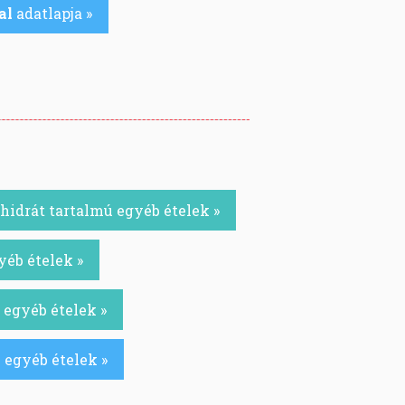
al
adatlapja »
idrát tartalmú egyéb ételek »
yéb ételek »
 egyéb ételek »
 egyéb ételek »