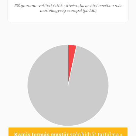
100 grammra vetített érték - kivéve, ha az étel nevében más
mértékegység szerepel (pl. 1db)
Kamis tormás mustár
szénhidrát tartalma »