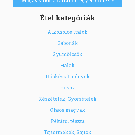
Magas kalória tartalmú egyéb ételek »
Étel kategóriák
Alkoholos italok
Gabonák
Gyümölcsök
Halak
Húskészítmények
Húsok
Készételek, Gyorsételek
Olajos magvak
Pékáru, tészta
Tejtermékek, Sajtok