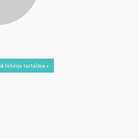
tő
fehérje tartalma »