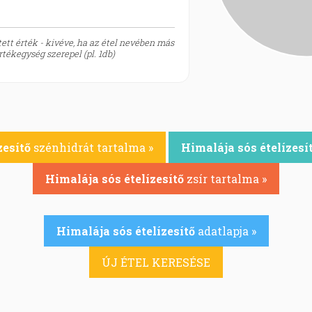
ett érték - kivéve, ha az étel nevében más
tékegység szerepel (pl. 1db)
zesítő
szénhidrát tartalma »
Himalája sós ételízesí
Himalája sós ételízesítő
zsír tartalma »
Himalája sós ételízesítő
adatlapja »
ÚJ ÉTEL KERESÉSE