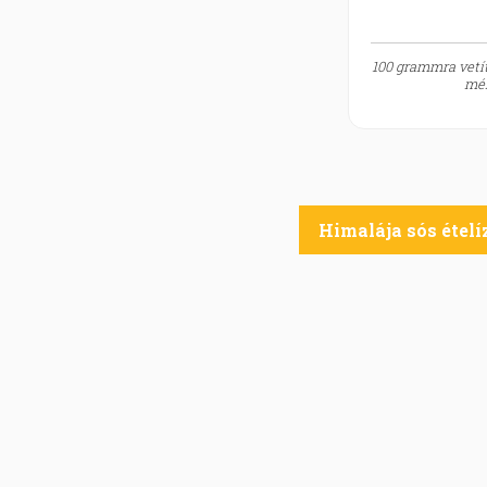
100 grammra vetít
mér
Himalája sós ételí