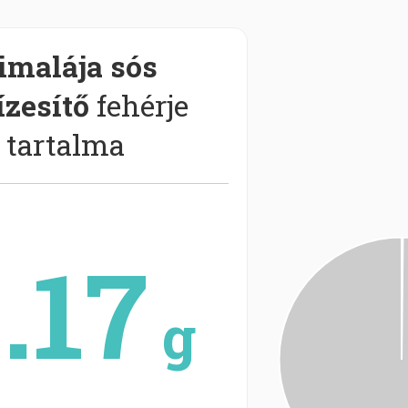
imalája sós
ízesítő
fehérje
tartalma
.17
g