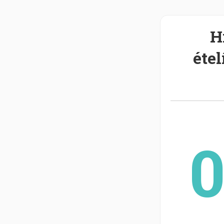
H
étel
0