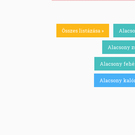
Összes listázása »
Alacso
Alacsony zs
Alacsony fehér
Alacsony kalór