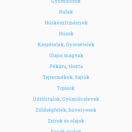
Gyümölcsök
Halak
Húskészítmények
Húsok
Készételek, Gyorsételek
Olajos magvak
Pékáru, tészta
Tejtermékek, Sajtok
Tojások
Üdítőitalok, Gyümölcslevek
Zöldségfélék, hüvelyesek
Zsírok és olajok
Egyéb ételek