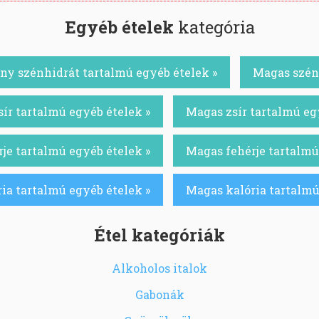
Egyéb ételek
kategória
ny szénhidrát tartalmú egyéb ételek »
Magas szénh
ír tartalmú egyéb ételek »
Magas zsír tartalmú eg
je tartalmú egyéb ételek »
Magas fehérje tartalmú
ia tartalmú egyéb ételek »
Magas kalória tartalmú
Étel kategóriák
Alkoholos italok
Gabonák