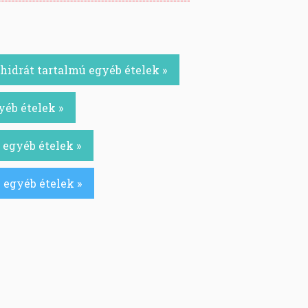
idrát tartalmú egyéb ételek »
yéb ételek »
 egyéb ételek »
 egyéb ételek »