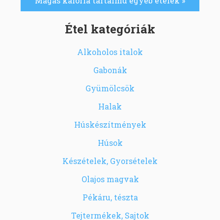
Magas kalória tartalmú egyéb ételek »
Étel kategóriák
Alkoholos italok
Gabonák
Gyümölcsök
Halak
Húskészítmények
Húsok
Készételek, Gyorsételek
Olajos magvak
Pékáru, tészta
Tejtermékek, Sajtok