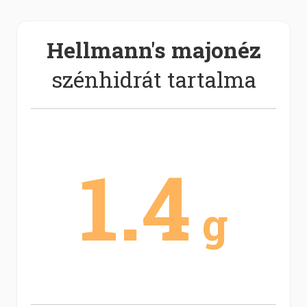
Hellmann's majonéz
szénhidrát tartalma
1.4
g