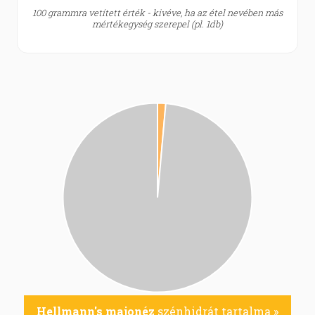
100 grammra vetített érték - kivéve, ha az étel nevében más
mértékegység szerepel (pl. 1db)
Hellmann's majonéz
szénhidrát tartalma »