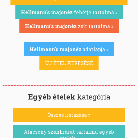
Hellmann's majonéz
fehérje tartalma »
Hellmann's majonéz
zsír tartalma »
Hellmann's majonéz
adatlapja »
ÚJ ÉTEL KERESÉSE
Egyéb ételek
kategória
Összes listázása »
Alacsony szénhidrát tartalmú egyéb