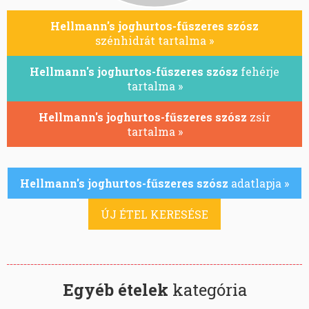
Hellmann's joghurtos-fűszeres szósz
szénhidrát tartalma »
Hellmann's joghurtos-fűszeres szósz
fehérje
tartalma »
Hellmann's joghurtos-fűszeres szósz
zsír
tartalma »
Hellmann's joghurtos-fűszeres szósz
adatlapja »
ÚJ ÉTEL KERESÉSE
Egyéb ételek
kategória