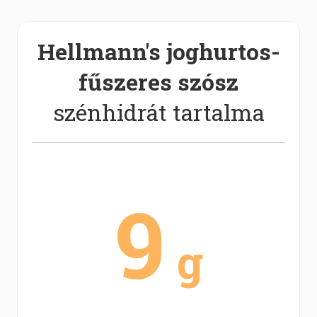
Hellmann's joghurtos-
fűszeres szósz
szénhidrát tartalma
9
g