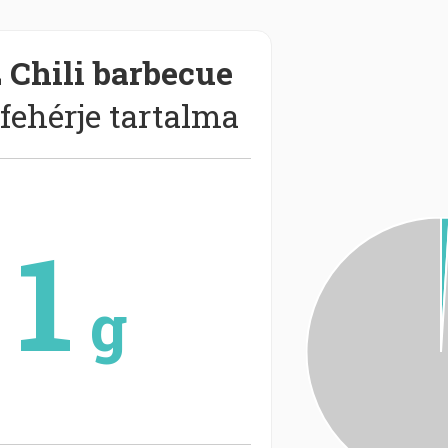
 Chili barbecue
fehérje tartalma
1
g