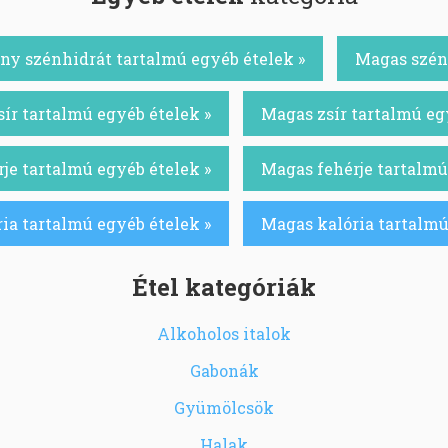
ny szénhidrát tartalmú egyéb ételek »
Magas szénh
ír tartalmú egyéb ételek »
Magas zsír tartalmú eg
je tartalmú egyéb ételek »
Magas fehérje tartalmú
ia tartalmú egyéb ételek »
Magas kalória tartalmú
Étel kategóriák
Alkoholos italok
Gabonák
Gyümölcsök
Halak