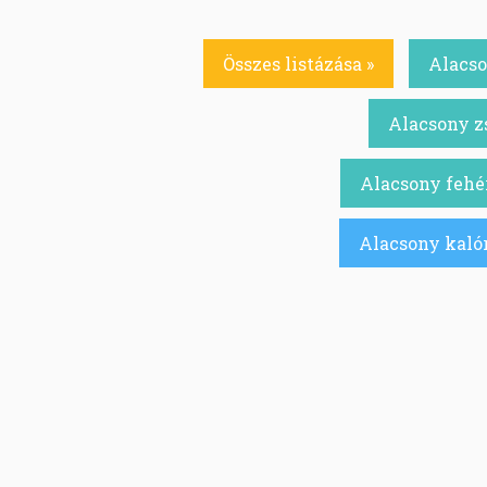
Összes listázása »
Alacso
Alacsony zs
Alacsony fehér
Alacsony kalór