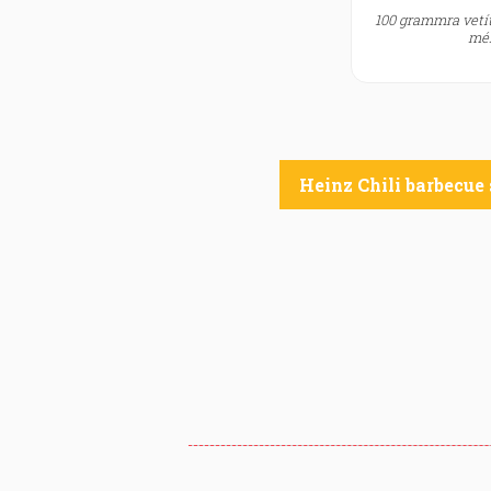
100 grammra vetít
mér
Heinz Chili barbecue