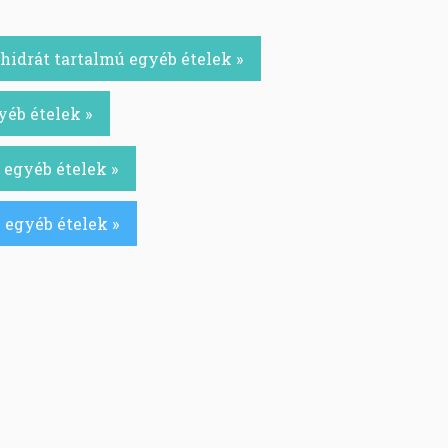
idrát tartalmú egyéb ételek »
yéb ételek »
 egyéb ételek »
 egyéb ételek »