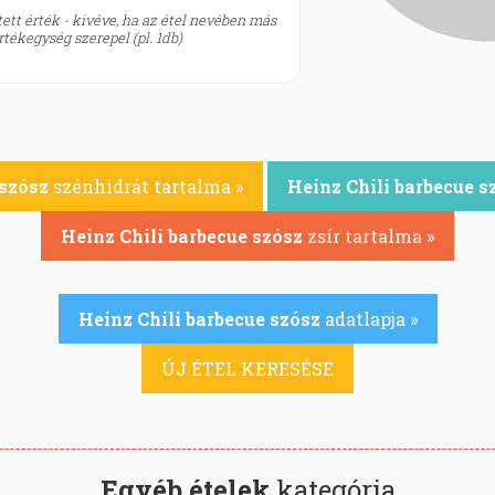
ett érték - kivéve, ha az étel nevében más
tékegység szerepel (pl. 1db)
 szósz
szénhidrát tartalma »
Heinz Chili barbecue s
Heinz Chili barbecue szósz
zsír tartalma »
Heinz Chili barbecue szósz
adatlapja »
ÚJ ÉTEL KERESÉSE
Egyéb ételek
kategória