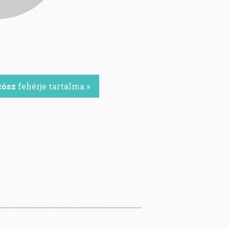
zósz
fehérje tartalma »