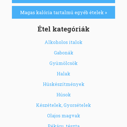
Magas kalória tartalmú egyéb ételek »
Étel kategóriák
Alkoholos italok
Gabonák
Gyümölcsök
Halak
Húskészítmények
Húsok
Készételek, Gyorsételek
Olajos magvak
Pékáru, tészta