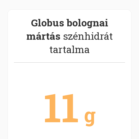
Globus bolognai
mártás
szénhidrát
tartalma
11
g