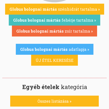
Globus bolognai mártás
szénhidrát tartalma »
Globus bolognai mártás
fehérje tartalma »
Globus bolognai mártás
zsír tartalma »
Globus bolognai mártás
adatlapja »
ÚJ ÉTEL KERESÉSE
Egyéb ételek
kategória
Összes listázása »