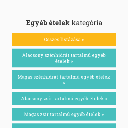
Egyéb ételek
kategória
Összes listázása »
Alacsony szénhidrát tartalmú egyéb
ételek »
Magas szénhidrát tartalmú egyéb ételek
»
Alacsony zsír tartalmú egyéb ételek »
Magas zsír tartalmú egyéb ételek »