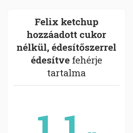
Felix ketchup
hozzáadott cukor
nélkül, édesítőszerrel
édesítve
fehérje
tartalma
1.1