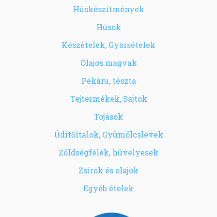
Húskészítmények
Húsok
Készételek, Gyorsételek
Olajos magvak
Pékáru, tészta
Tejtermékek, Sajtok
Tojások
Üdítőitalok, Gyümölcslevek
Zöldségfélék, hüvelyesek
Zsírok és olajok
Egyéb ételek