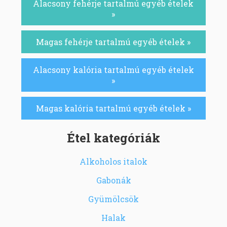
Alacsony fehérje tartalmú egyéb ételek
»
Magas fehérje tartalmú egyéb ételek »
Alacsony kalória tartalmú egyéb ételek
»
Magas kalória tartalmú egyéb ételek »
Étel kategóriák
Alkoholos italok
Gabonák
Gyümölcsök
Halak