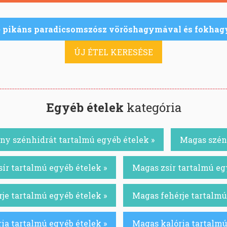
e pikáns paradicsomszósz vöröshagymával és fokha
ÚJ ÉTEL KERESÉSE
Egyéb ételek
kategória
ny szénhidrát tartalmú egyéb ételek »
Magas szénh
ír tartalmú egyéb ételek »
Magas zsír tartalmú eg
je tartalmú egyéb ételek »
Magas fehérje tartalmú
ia tartalmú egyéb ételek »
Magas kalória tartalmú