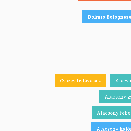
Dolmio Bolognes
Összes listázása »
Alacso
Alacsony zs
Alacsony fehér
Alacsony kalór