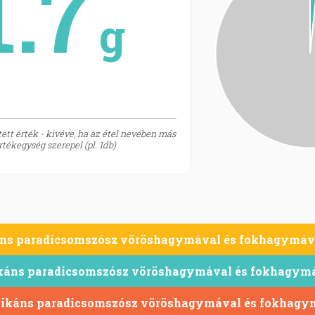
1.7
g
ett érték - kivéve, ha az étel nevében más
tékegység szerepel (pl. 1db)
áns paradicsomszósz vöröshagymával és fokhagymáv
ikáns paradicsomszósz vöröshagymával és fokhagym
pikáns paradicsomszósz vöröshagymával és fokhagy