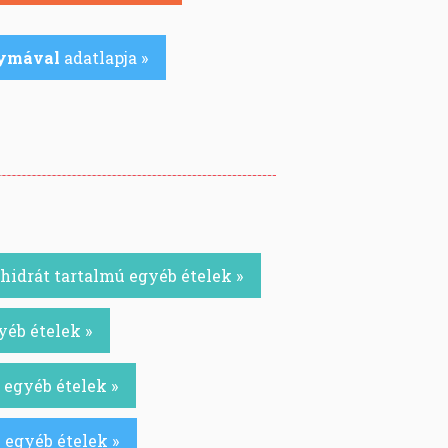
gymával
adatlapja »
idrát tartalmú egyéb ételek »
yéb ételek »
 egyéb ételek »
 egyéb ételek »