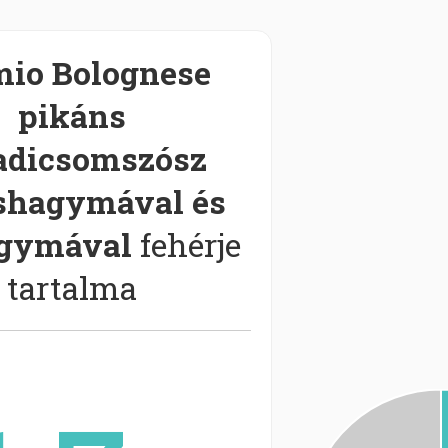
mio Bolognese
pikáns
adicsomszósz
shagymával és
gymával
fehérje
tartalma