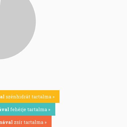
al
szénhidrát tartalma »
ával
fehérje tartalma »
mával
zsír tartalma »