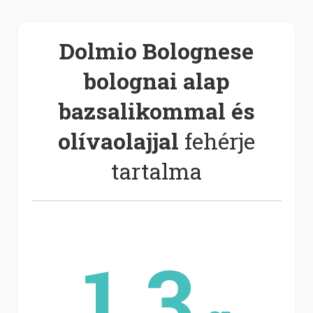
Dolmio Bolognese
bolognai alap
bazsalikommal és
olívaolajjal
fehérje
tartalma
1.3