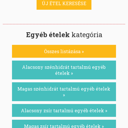
ÚJ ÉTEL KERESÉSE
Egyéb ételek
kategória
Összes listázása »
Alacsony szénhidrát tartalmú egyéb
ételek »
Magas szénhidrát tartalmú egyéb ételek
»
Alacsony zsír tartalmú egyéb ételek »
Magas zsír tartalmú egyéb ételek »