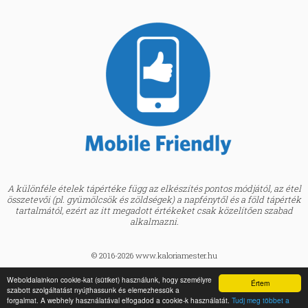
A különféle ételek tápértéke függ az elkészítés pontos módjától, az étel
összetevői (pl. gyümölcsök és zöldségek) a napfénytől és a föld tápérték
tartalmától, ezért az itt megadott értékeket csak közelítően szabad
alkalmazni.
© 2016-2026 www.kaloriamester.hu
created by
Webfaktor
Weboldalainkon cookie-kat (sütiket) használunk, hogy személyre
Értem
szabott szolgáltatást nyújthassunk és elemezhessük a
BMI kalkulátor »
forgalmat. A webhely használatával elfogadod a cookie-k használatát.
Tudj meg többet a