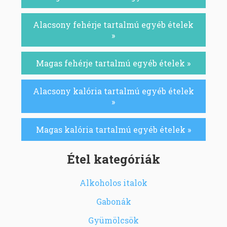
Alacsony fehérje tartalmú egyéb ételek
»
Magas fehérje tartalmú egyéb ételek »
Alacsony kalória tartalmú egyéb ételek
»
Magas kalória tartalmú egyéb ételek »
Étel kategóriák
Alkoholos italok
Gabonák
Gyümölcsök