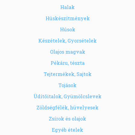
Halak
Húskészítmények
Húsok
Készételek, Gyorsételek
Olajos magvak
Pékáru, tészta
Tejtermékek, Sajtok
Tojások
Üdítőitalok, Gyümölcslevek
Zöldségfélék, hüvelyesek
Zsírok és olajok
Egyéb ételek