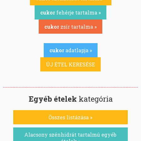
cukor
fehérje tartalma »
cukor
zsír tartalma »
cukor
adatlapja »
ÚJ ÉTEL KERESÉSE
Egyéb ételek
kategória
Összes listázása »
Alacsony szénhidrát tartalmú egyéb