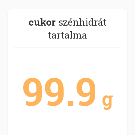
cukor
szénhidrát
tartalma
99.9
g