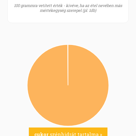
100 grammra vetített érték - kivéve, ha az étel nevében más
mértékegység szerepel (pl. 1db)
cukor
szénhidrát tartalma »