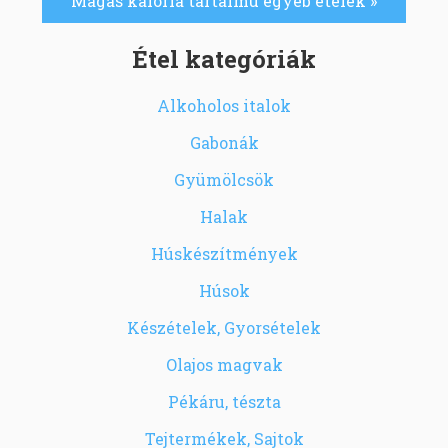
Magas kalória tartalmú egyéb ételek »
Étel kategóriák
Alkoholos italok
Gabonák
Gyümölcsök
Halak
Húskészítmények
Húsok
Készételek, Gyorsételek
Olajos magvak
Pékáru, tészta
Tejtermékek, Sajtok