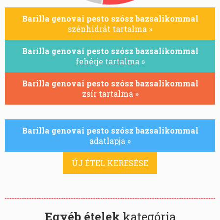
Barilla genovai pesto szósz bazsalikommal
szénhidrát tartalma »
Barilla genovai pesto szósz bazsalikommal
fehérje tartalma »
Barilla genovai pesto szósz bazsalikommal
zsír tartalma »
Barilla genovai pesto szósz bazsalikommal
adatlapja »
ÚJ ÉTEL KERESÉSE
Egyéb ételek
kategória