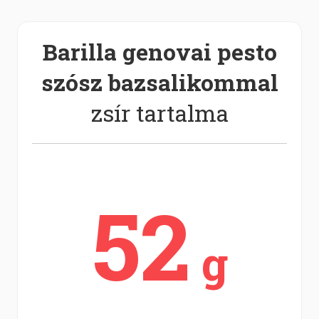
Barilla genovai pesto
szósz bazsalikommal
zsír tartalma
52
g