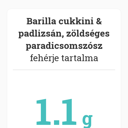
Barilla cukkini &
padlizsán, zöldséges
paradicsomszósz
fehérje tartalma
1.1
g