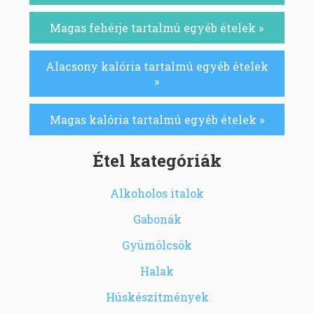
Magas fehérje tartalmú egyéb ételek »
Alacsony kalória tartalmú egyéb ételek
»
Magas kalória tartalmú egyéb ételek »
Étel kategóriák
Alkoholos italok
Gabonák
Gyümölcsök
Halak
Húskészítmények