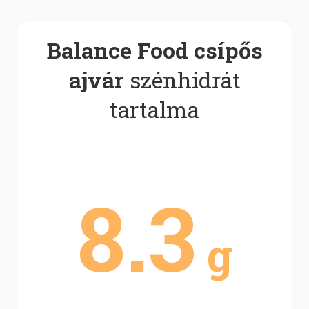
Balance Food csípős
ajvár
szénhidrát
tartalma
8.3
g