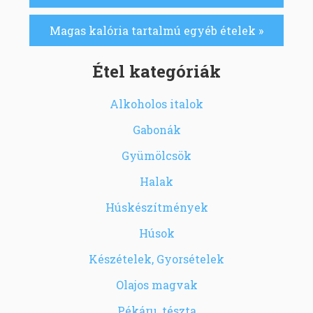
Magas kalória tartalmú egyéb ételek »
Étel kategóriák
Alkoholos italok
Gabonák
Gyümölcsök
Halak
Húskészítmények
Húsok
Készételek, Gyorsételek
Olajos magvak
Pékáru, tészta