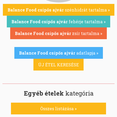
Balance Food csípős ajvár
szénhidrát tartalma »
Balance Food csípős ajvár
fehérje tartalma »
Balance Food csípős ajvár
zsír tartalma »
Balance Food csípős ajvár
adatlapja »
ÚJ ÉTEL KERESÉSE
Egyéb ételek
kategória
Összes listázása »