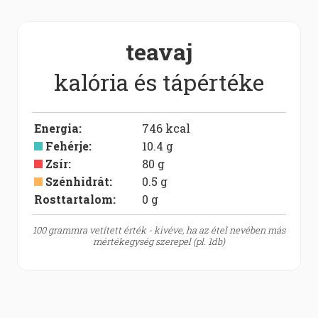
teavaj
kalória és tápértéke
Energia
:
746
kcal
Fehérje
:
10.4
g
Zsír
:
80
g
Szénhidrát
:
0.5
g
Rosttartalom:
0
g
100 grammra vetített érték - kivéve, ha az étel nevében más
mértékegység szerepel (pl. 1db)