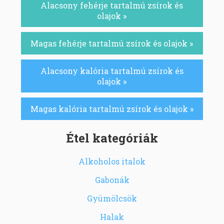
Alacsony fehérje tartalmú zsírok és
olajok »
Magas fehérje tartalmú zsírok és olajok »
Alacsony kalória tartalmú zsírok és
olajok »
Magas kalória tartalmú zsírok és olajok »
Étel kategóriák
Alkoholos italok
Gabonák
Gyümölcsök
Halak