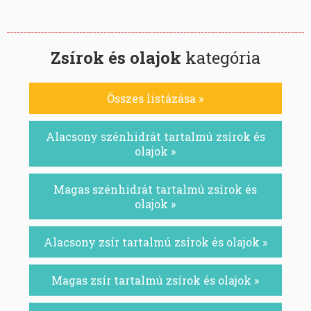
Zsírok és olajok
kategória
Összes listázása »
Alacsony szénhidrát tartalmú zsírok és
olajok »
Magas szénhidrát tartalmú zsírok és
olajok »
Alacsony zsír tartalmú zsírok és olajok »
Magas zsír tartalmú zsírok és olajok »